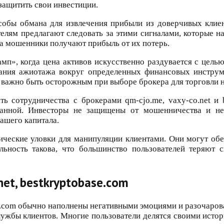
защитить свои инвестиции.
обы обмана для извлечения прибыли из доверчивых клиен
елям предлагают следовать за этими сигналами, которые н
, а мошенники получают прибыль от их потерь.
амп», когда цена активов искусственно раздувается с це
ания ажиотажа вокруг определенных финансовых инструме
о важно быть осторожным при выборе брокера для торговли 
ь сотрудничества с брокерами qm-cjo.me, vaxy-co.net и b
ованной. Инвесторы не защищены от мошенничества и 
вашего капитала.
ческие уловки для манипуляции клиентами. Они могут обе
льность такова, что большинство пользователей теряют 
net, bestkryptobase.com
se.com обычно наполнены негативными эмоциями и разочаров
ужбы клиентов. Многие пользователи делятся своими истор