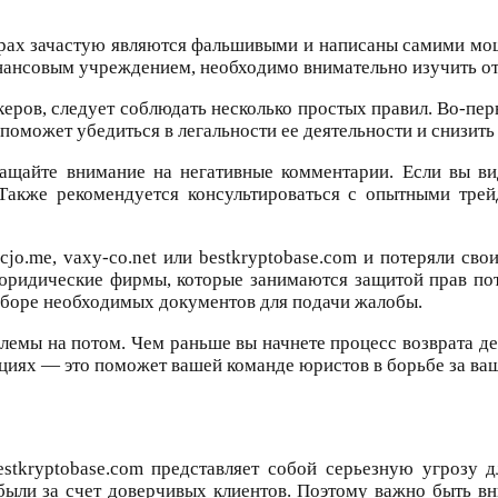
ерах зачастую являются фальшивыми и написаны самими м
нансовым учреждением, необходимо внимательно изучить отз
ров, следует соблюдать несколько простых правил. Во-перв
оможет убедиться в легальности ее деятельности и снизить 
ращайте внимание на негативные комментарии. Если вы в
 Также рекомендуется консультироваться с опытными тре
o.me, vaxy-co.net или bestkryptobase.com и потеряли свои
юридические фирмы, которые занимаются защитой прав по
 сборе необходимых документов для подачи жалобы.
емы на потом. Чем раньше вы начнете процесс возврата ден
циях — это поможет вашей команде юристов в борьбе за ваш
estkryptobase.com представляет собой серьезную угрозу
были за счет доверчивых клиентов. Поэтому важно быть 