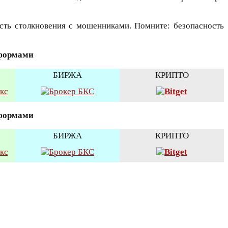
сть столкновения с мошенниками. Помните: безопасность
тформами
БИРЖА
КРИПТО
тформами
БИРЖА
КРИПТО