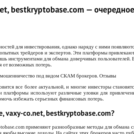
.net, bestkryptobase.com — очеред
стей для инвестирования, однако наряду с ними появляютс
 опытных трейдеров и экспертов. Эти платформы привлека
лишь инструментами для обмана доверчивых пользователей. 
бя от возможных потерь.
ится все более актуальной, и многие инвесторы становят
Эти платформы используют различные уловки для привлечен
омочь избежать серьезных финансовых потерь.
 vaxy-co.net, bestkryptobase.com?
ptobase.com применяют разнообразные методы для обмана 
якобы высокие доходы. На сайтах этих брокеров часто пу