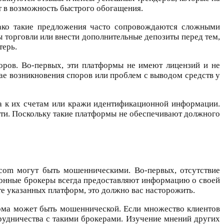
т в возможность быстрого обогащения.
нако такие предложения часто сопровождаются сложными
 торговли или внести дополнительные депозиты перед тем,
терь.
сторов. Во-первых, эти платформы не имеют лицензий и не
чае возникновения споров или проблем с выводом средств у
а к их счетам или кражи идентификационной информации.
ости. Поскольку такие платформы не обеспечивают должного
e.com могут быть мошенническими. Во-первых, отсутствие
конные брокеры всегда предоставляют информацию о своей
те указанных платформ, это должно вас насторожить.
орма может быть мошеннической. Если множество клиентов
трудничества с такими брокерами. Изучение мнений других