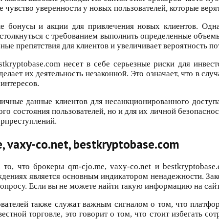
 чувство уверенности у новых пользователей, которые веря
ые бонусы и акции для привлечения новых клиентов. Од
 столкнуться с требованием выполнить определенные объемы
ьные препятствия для клиентов и увеличивает вероятность по
stkryptobase.com несет в себе серьезные риски для инве
лает их деятельность незаконной. Это означает, что в слу
интересов.
личные данные клиентов для несанкционированного доступ
ого состояния пользователей, но и для их личной безопасн
ерпреступлений.
 vaxy-co.net, bestkryptobase.com
то, что брокеры qm-cjo.me, vaxy-co.net и bestkryptobas
ждениях является основным индикатором ненадежности. За
 вопросу. Если вы не можете найти такую информацию на сай
ователей также служат важным сигналом о том, что платф
стной торговле, это говорит о том, что стоит избегать со