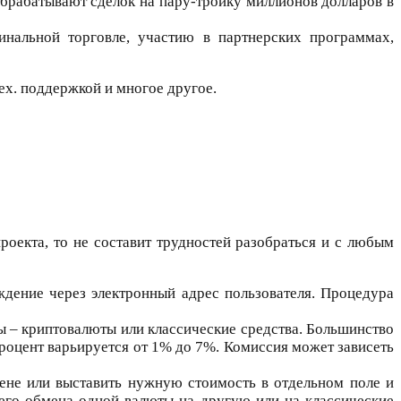
брабатывают сделок на пару-тройку миллионов долларов в
нальной торговле, участию в партнерских программах,
ех. поддержкой и многое другое.
оекта, то не составит трудностей разобраться и с любым
ждение через электронный адрес пользователя. Процедура
ы – криптовалюты или классические средства. Большинство
роцент варьируется от 1% до 7%. Комиссия может зависеть
ене или выставить нужную стоимость в отдельном поле и
его обмена одной валюты на другую или на классические