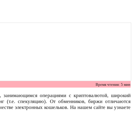
Время чтения: 5 мин
м, занимающимся операциями с криптовалютой, широкий
г (т.е. спекуляцию). От обменников, биржи отличаются
естве электронных кошельков. На нашем сайте вы узнаете