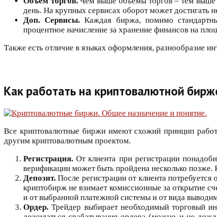
Объем торгов.
Чем выше объемы торгов – тем выше 
день. На крупных сервисах оборот может достигать н
Доп. Сервисы.
Каждая биржа, помимо стандартны
процентное начисление за хранение финансов на пло
Также есть отличие в языках оформления, разнообразие ин
Как работать на криптовалютной бирж
Все криптовалютные биржи имеют схожий принцип работы.
другим криптовалютным проектом.
Регистрация.
От клиента при регистрации понадоби
верификации может быть пройдена несколько позже. Н
Депозит.
После регистрации от клиента потребуется 
криптобирж не взимает комиссионные за открытие сч
и от выбранной платежной системы и от вида выводи
Ордер.
Трейдер выбирает необходимый торговый ин
дожидаться срабатывания ордера (можно и не дожда