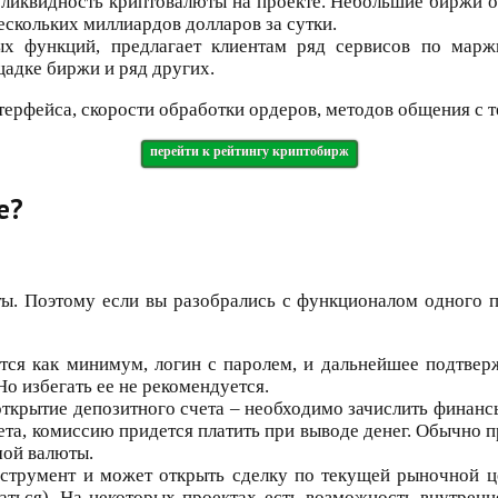
ликвидность криптовалюты на проекте. Небольшие биржи о
ескольких миллиардов долларов за сутки.
х функций, предлагает клиентам ряд сервисов по маржи
щадке биржи и ряд других.
терфейса, скорости обработки ордеров, методов общения с т
перейти к рейтингу криптобирж
е?
 Поэтому если вы разобрались с функционалом одного пр
тся как минимум, логин с паролем, и дальнейшее подтвер
о избегать ее не рекомендуется.
открытие депозитного счета – необходимо зачислить финанс
ета, комиссию придется платить при выводе денег. Обычно п
мой валюты.
струмент и может открыть сделку по текущей рыночной ц
ться). На некоторых проектах есть возможность внутренн