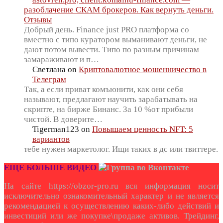
разоблачение СКАМ брокеров. Как вернуть деньги.
Отзывы
Добрый день. Finance just PRO платформа со
вместно с типо куратором выманивают деньги, не
дают потом вывести. Типо по разным причинам
замараживают и п…
Светлана
on
Криптовалютное мошенничество в
Телеграм
Так, а если приват комъюнити, как они себя
называют, предлагают научить зарабатывать на
скрипте, на бирже Бинанс. За 10 %от прибыли
чистой. В доверите…
Tigerman123
on
Повышаем ценность NFT: 5
вариантов
тебе нужен маркетолог. Ищи таких в дс или твиттере.
ЕЩЕ БОЛЬШЕ ВИДЕО
На сайте https://obzor-pro.ru вся информация носит
исключительно ознакомительный характер и не является
рекомендацией к осуществлению каких-либо действий и
инвестиций или же покупке\продаже активов. Трейдинг,