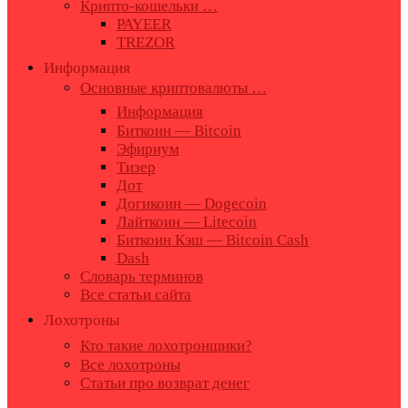
Крипто-кошельки …
PAYEER
TREZOR
Информация
Основные криптовалюты …
Информация
Биткоин — Bitcoin
Эфириум
Тизер
Дот
Догикоин — Dogecoin
Лайткоин — Litecoin
Биткоин Кэш — Bitcoin Cash
Dash
Словарь терминов
Все статьи сайта
Лохотроны
Кто такие лохотронщики?
Все лохотроны
Статьи про возврат денег