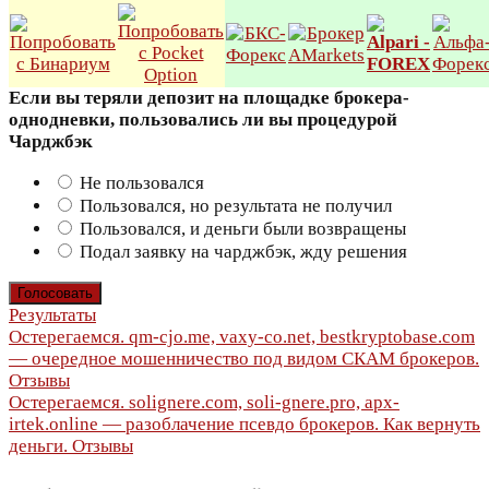
Если вы теряли депозит на площадке брокера-
однодневки, пользовались ли вы процедурой
Чарджбэк
Не пользовался
Пользовался, но результата не получил
Пользовался, и деньги были возвращены
Подал заявку на чарджбэк, жду решения
Результаты
Навигация
Остерегаемся. qm-cjo.me, vaxy-co.net, bestkryptobase.com
— очередное мошенничество под видом СКАМ брокеров.
по
Отзывы
Остерегаемся. solignere.com, soli-gnere.pro, apx-
записям
irtek.online — разоблачение псевдо брокеров. Как вернуть
деньги. Отзывы