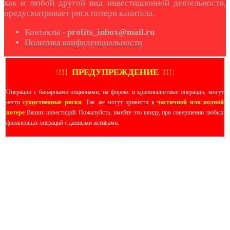
как и любой другой вид инвестиционной деятельности,
предусматривает риск потери капитала.
Контакты -
profits_inbox@mail.ru
Политика конфиденциальности
!
!
!
!
ПРЕДУПРЕЖДЕНИЕ
!!
!
!
Операции с бинарными опционами, на форекс и криповалютные операции, могут
нести
существенные риски
. Так же могут привести к
частичной или полной
потере
Ваших инвестиций. Пожалуйста, имейте это ввиду, при совершении любых
финансовых операций с данными активами.