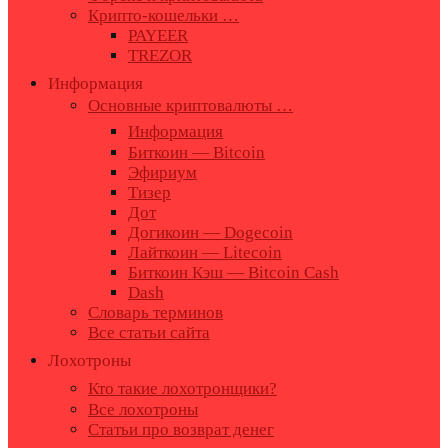
Крипто-кошельки …
PAYEER
TREZOR
Информация
Основные криптовалюты …
Информация
Биткоин — Bitcoin
Эфириум
Тизер
Дот
Догикоин — Dogecoin
Лайткоин — Litecoin
Биткоин Кэш — Bitcoin Cash
Dash
Словарь терминов
Все статьи сайта
Лохотроны
Кто такие лохотронщики?
Все лохотроны
Статьи про возврат денег