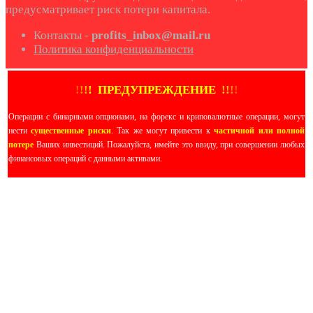
предусматривает риск потери капитала.
Контакты -
profits_inbox@mail.ru
Политика конфиденциальности
!
!
!
!
ПРЕДУПРЕЖДЕНИЕ
!!
!
!
Операции с бинарными опционами, на форекс и криповалютные операции, могут
нести
существенные риски
. Так же могут привести к
частичной или полной
потере
Ваших инвестиций. Пожалуйста, имейте это ввиду, при совершении любых
финансовых операций с данными активами.