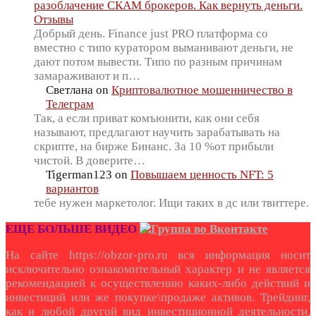
разоблачение СКАМ брокеров. Как вернуть деньги.
Отзывы
Добрый день. Finance just PRO платформа со
вместно с типо куратором выманивают деньги, не
дают потом вывести. Типо по разным причинам
замараживают и п…
Светлана
on
Криптовалютное мошенничество в
Телеграм
Так, а если приват комъюнити, как они себя
называют, предлагают научить зарабатывать на
скрипте, на бирже Бинанс. За 10 %от прибыли
чистой. В доверите…
Tigerman123
on
Повышаем ценность NFT: 5
вариантов
тебе нужен маркетолог. Ищи таких в дс или твиттере.
ЕЩЕ БОЛЬШЕ ВИДЕО
На сайте https://obzor-pro.ru вся информация носит
исключительно ознакомительный характер и не является
рекомендацией к осуществлению каких-либо действий и
инвестиций или же покупке\продаже активов. Трейдинг,
как и любой другой вид инвестиционной деятельности,