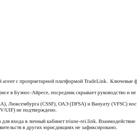
 агент с проприетарной платформой TradeLink. Ключевые ф
фисе в Буэнос-Айресе, посредник скрывает руководство и не
CA), Люксембурга (CSSF), ОАЭ (DFSA) и Вануату (VFSC) нос
NV/UIF) не подтверждено.
 для входа в личный кабинет triune-rei.link. Взаимодейств
вительств в других юрисдикциях не зафиксировано.