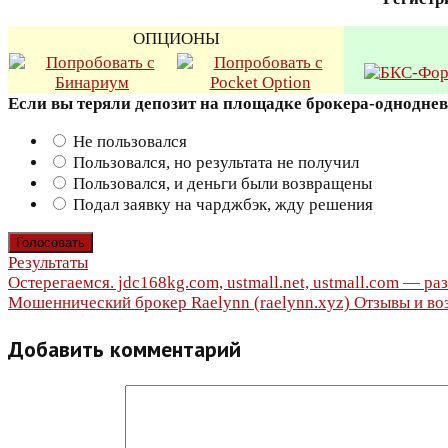
ОПЦИОНЫ
Если вы теряли депозит на площадке брокера-однодне
Не пользовался
Пользовался, но результата не получил
Пользовался, и деньги были возвращены
Подал заявку на чарджбэк, жду решения
Результаты
Навигация
Остерегаемся. jdc168kg.com, ustmall.net, ustmall.com — р
Мошеннический брокер Raelynn (raelynn.xyz) Отзывы и воз
по
Добавить комментарий
записям