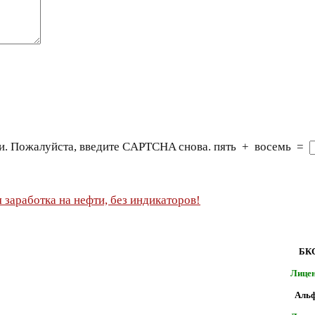
и. Пожалуйста, введите CAPTCHA снова.
пять
+
восемь
=
БКС
Лице
Альф