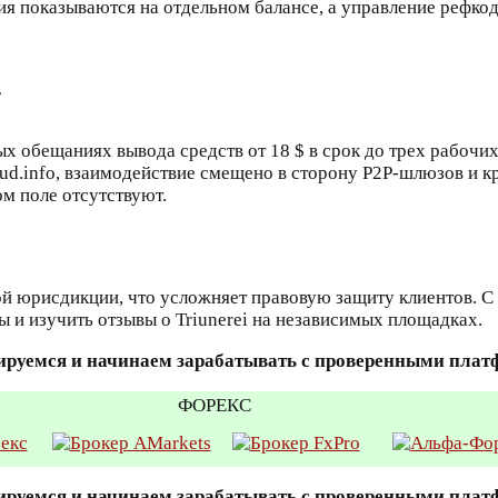
ия показываются на отдельном балансе, а управление рефко
i
х обещаниях вывода средств от 18 $ в срок до трех рабочи
caud.info, взаимодействие смещено в сторону P2P-шлюзов и 
м поле отсутствуют.
й юрисдикции, что усложняет правовую защиту клиентов. С
 и изучить отзывы о Triunerei на независимых площадках.
ируемся и начинаем зарабатывать с проверенными пла
ФОРЕКС
ируемся и начинаем зарабатывать с проверенными пла