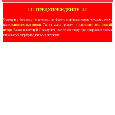
!
!
!
!
ПРЕДУПРЕЖДЕНИЕ
!!
!
!
Операции с бинарными опционами, на форекс и криповалютные операции, могут
нести
существенные риски
. Так же могут привести к
частичной или полной
потере
Ваших инвестиций. Пожалуйста, имейте это ввиду, при совершении любых
финансовых операций с данными активами.