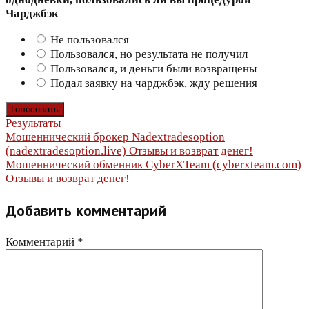
Чарджбэк
Не пользовался
Пользовался, но результата не получил
Пользовался, и деньги были возвращены
Подал заявку на чарджбэк, жду решения
Результаты
Навигация
Мошеннический брокер Nadextradesoption
(nadextradesoption.live) Отзывы и возврат денег!
по
Мошеннический обменник CyberXTeam (cyberxteam.com)
Отзывы и возврат денег!
записям
Добавить комментарий
Комментарий
*