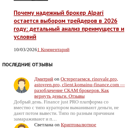
Почему надежный брокер Alpari
остается выбором трейдеров в 2026
году: детальный анализ преимуществ и
условий
10/03/2026
1 Комментарий
ПОСЛЕДНИЕ ОТЗЫВЫ
Дмитрий
on
Остерегаемся. rinovale.pro,
astovren.pro, client.komainu-finance.com —
разоблачение СКАМ брокеров. Как
вернуть деньги. Отзывы
Добрый день. Finance just PRO платформа со
вместно с типо куратором выманивают деньги, не
дают потом вывести. Типо по разным причинам
замараживают и п…
Светлана
on
Криптовалютное