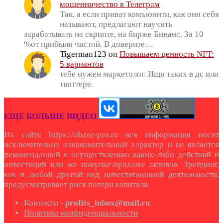
мошенничество в Телеграм
Так, а если приват комъюнити, как они себя
называют, предлагают научить
зарабатывать на скрипте, на бирже Бинанс. За 10
%от прибыли чистой. В доверите…
Tigerman123
on
Повышаем ценность NFT:
5 вариантов
тебе нужен маркетолог. Ищи таких в дс или
твиттере.
ЕЩЕ БОЛЬШЕ ВИДЕО
На сайте https://obzor-pro.ru вся информация носит
исключительно ознакомительный характер и не является
рекомендацией к осуществлению каких-либо действий и
инвестиций или же покупке\продаже активов. Трейдинг,
как и любой другой вид инвестиционной деятельности,
предусматривает риск потери капитала.
Контакты -
profits_inbox@mail.ru
Политика конфиденциальности