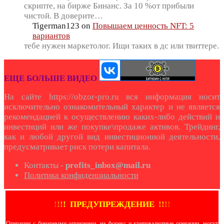
скрипте, на бирже Бинанс. За 10 %от прибыли
чистой. В доверите…
Tigerman123
on
Повышаем ценность NFT: 5
вариантов
тебе нужен маркетолог. Ищи таких в дс или твиттере.
ЕЩЕ БОЛЬШЕ ВИДЕО
На сайте https://obzor-pro.ru вся информация носит
исключительно ознакомительный характер и не является
рекомендацией к осуществлению каких-либо действий и
инвестиций или же покупке\продаже активов. Трейдинг,
как и любой другой вид инвестиционной деятельности,
предусматривает риск потери капитала.
Контакты -
profits_inbox@mail.ru
Политика конфиденциальности
!
!
!
!
ПРЕДУПРЕЖДЕНИЕ
!!
!
!
Операции с бинарными опционами, на форекс и криповалютные операции, могут