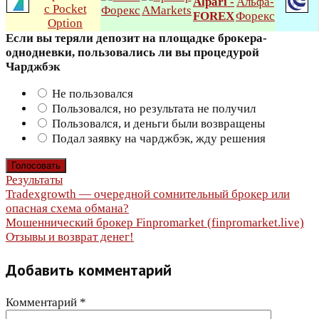
Если вы теряли депозит на площадке брокера-
однодневки, пользовались ли вы процедурой
Чарджбэк
Не пользовался
Пользовался, но результата не получил
Пользовался, и деньги были возвращены
Подал заявку на чарджбэк, жду решения
Результаты
Навигация
Tradexgrowth — очередной сомнительный брокер или
опасная схема обмана?
по
Мошеннический брокер Finpromarket (finpromarket.live)
Отзывы и возврат денег!
записям
Добавить комментарий
Комментарий
*