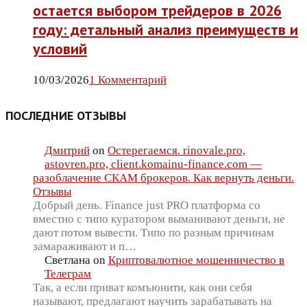
остается выбором трейдеров в 2026
году: детальный анализ преимуществ и
условий
10/03/2026
1 Комментарий
ПОСЛЕДНИЕ ОТЗЫВЫ
Дмитрий
on
Остерегаемся. rinovale.pro,
astovren.pro, client.komainu-finance.com —
разоблачение СКАМ брокеров. Как вернуть деньги.
Отзывы
Добрый день. Finance just PRO платформа со
вместно с типо куратором выманивают деньги, не
дают потом вывести. Типо по разным причинам
замараживают и п…
Светлана
on
Криптовалютное мошенничество в
Телеграм
Так, а если приват комъюнити, как они себя
называют, предлагают научить зарабатывать на