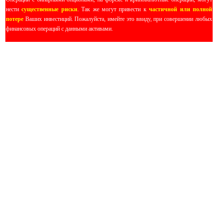
нести
существенные риски
. Так же могут привести к
частичной или полной
потере
Ваших инвестиций. Пожалуйста, имейте это ввиду, при совершении любых
финансовых операций с данными активами.