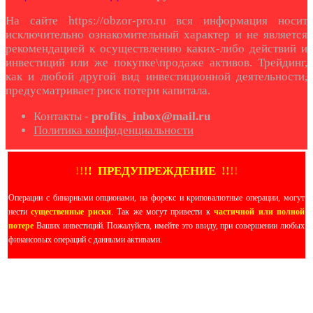
На сайте https://obzor-pro.ru вся информация носит
исключительно ознакомительный характер и не является
рекомендацией к осуществлению каких-либо действий и
инвестиций или же покупке\продаже активов. Трейдинг,
как и любой другой вид инвестиционной деятельности,
предусматривает риск потери капитала.
Контакты -
profits_inbox@mail.ru
Политика конфиденциальности
!
!
!
!
ПРЕДУПРЕЖДЕНИЕ
!!
!
!
Операции с бинарными опционами, на форекс и криповалютные операции, могут
нести
существенные риски
. Так же могут привести к
частичной или полной
потере
Ваших инвестиций. Пожалуйста, имейте это ввиду, при совершении любых
финансовых операций с данными активами.