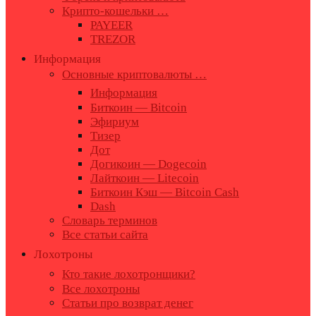
Крипто-кошельки …
PAYEER
TREZOR
Информация
Основные криптовалюты …
Информация
Биткоин — Bitcoin
Эфириум
Тизер
Дот
Догикоин — Dogecoin
Лайткоин — Litecoin
Биткоин Кэш — Bitcoin Cash
Dash
Словарь терминов
Все статьи сайта
Лохотроны
Кто такие лохотронщики?
Все лохотроны
Статьи про возврат денег