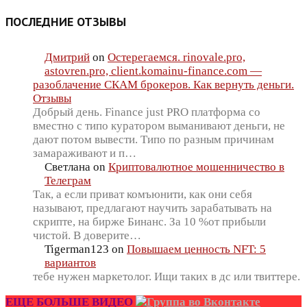
ПОСЛЕДНИЕ ОТЗЫВЫ
Дмитрий
on
Остерегаемся. rinovale.pro,
astovren.pro, client.komainu-finance.com —
разоблачение СКАМ брокеров. Как вернуть деньги.
Отзывы
Добрый день. Finance just PRO платформа со
вместно с типо куратором выманивают деньги, не
дают потом вывести. Типо по разным причинам
замараживают и п…
Светлана
on
Криптовалютное мошенничество в
Телеграм
Так, а если приват комъюнити, как они себя
называют, предлагают научить зарабатывать на
скрипте, на бирже Бинанс. За 10 %от прибыли
чистой. В доверите…
Tigerman123
on
Повышаем ценность NFT: 5
вариантов
тебе нужен маркетолог. Ищи таких в дс или твиттере.
ЕЩЕ БОЛЬШЕ ВИДЕО