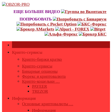
Skip
to
ЕЩЕ БОЛЬШЕ ВИДЕО
content
ПОПРОБОВАТЬ
Как оставить или удалить отзывы?
Крипто-сервисы
Крипто-биржи кратко
Крипто-сервисы
Бинарные опционы
Форекс и криптовалюта
Крипто-кошельки …
PAYEER
TREZOR
Информация
Основные криптовалюты …
Информация