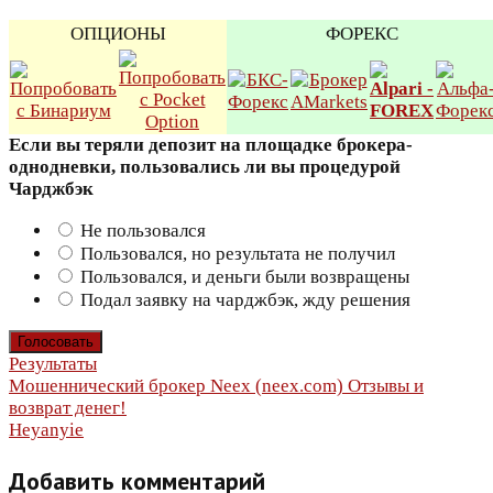
ОПЦИОНЫ
ФОРЕКС
Если вы теряли депозит на площадке брокера-
однодневки, пользовались ли вы процедурой
Чарджбэк
Не пользовался
Пользовался, но результата не получил
Пользовался, и деньги были возвращены
Подал заявку на чарджбэк, жду решения
Результаты
Навигация
Мошеннический брокер Neex (neex.com) Отзывы и
возврат денег!
по
Heyanyie
записям
Добавить комментарий