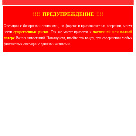
!
!
!
!
ПРЕДУПРЕЖДЕНИЕ
!!
!
!
Операции с бинарными опционами, на форекс и криповалютные операции, могут
нести
существенные риски
. Так же могут привести к
частичной или полной
потере
Ваших инвестиций. Пожалуйста, имейте это ввиду, при совершении любых
финансовых операций с данными активами.