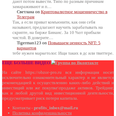
дают потом вывести. Типо по разным причинам
замараживают и п…
Светлана
on
Криптовалютное мошенничество в
Телеграм
Так, а если приват комъюнити, как они себя
называют, предлагают научить зарабатывать на
скрипте, на бирже Бинанс. За 10 %от прибыли
чистой. В доверите…
Tigerman123
on
Повышаем ценность NFT: 5
вариантов
тебе нужен маркетолог. Ищи таких в дс или твиттере.
ЕЩЕ БОЛЬШЕ ВИДЕО
На сайте https://obzor-pro.ru вся информация носит
исключительно ознакомительный характер и не является
рекомендацией к осуществлению каких-либо действий и
инвестиций или же покупке\продаже активов. Трейдинг,
как и любой другой вид инвестиционной деятельности,
предусматривает риск потери капитала.
Контакты -
profits_inbox@mail.ru
Политика конфиденциальности