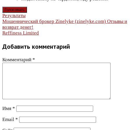
Результаты
Навигация
Мошеннический брокер Zinelyke (zinelyke.com) Отзывы и
возврат денег!
по
Reffiness Limited
записям
Добавить комментарий
Комментарий
*
Имя
*
Email
*