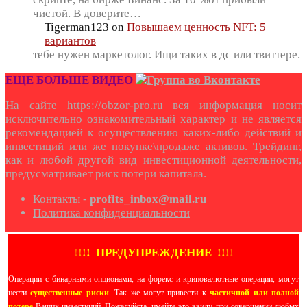
чистой. В доверите…
Tigerman123
on
Повышаем ценность NFT: 5
вариантов
тебе нужен маркетолог. Ищи таких в дс или твиттере.
ЕЩЕ БОЛЬШЕ ВИДЕО
На сайте https://obzor-pro.ru вся информация носит
исключительно ознакомительный характер и не является
рекомендацией к осуществлению каких-либо действий и
инвестиций или же покупке\продаже активов. Трейдинг,
как и любой другой вид инвестиционной деятельности,
предусматривает риск потери капитала.
Контакты -
profits_inbox@mail.ru
Политика конфиденциальности
!
!
!
!
ПРЕДУПРЕЖДЕНИЕ
!!
!
!
Операции с бинарными опционами, на форекс и криповалютные операции, могут
нести
существенные риски
. Так же могут привести к
частичной или полной
потере
Ваших инвестиций. Пожалуйста, имейте это ввиду, при совершении любых