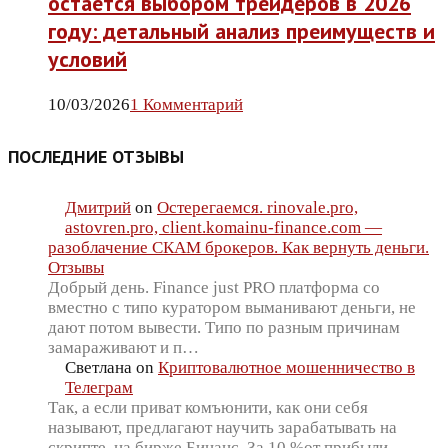
остается выбором трейдеров в 2026
году: детальный анализ преимуществ и
условий
10/03/2026
1 Комментарий
ПОСЛЕДНИЕ ОТЗЫВЫ
Дмитрий
on
Остерегаемся. rinovale.pro,
astovren.pro, client.komainu-finance.com —
разоблачение СКАМ брокеров. Как вернуть деньги.
Отзывы
Добрый день. Finance just PRO платформа со
вместно с типо куратором выманивают деньги, не
дают потом вывести. Типо по разным причинам
замараживают и п…
Светлана
on
Криптовалютное мошенничество в
Телеграм
Так, а если приват комъюнити, как они себя
называют, предлагают научить зарабатывать на
скрипте, на бирже Бинанс. За 10 %от прибыли