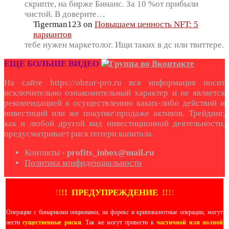
скрипте, на бирже Бинанс. За 10 %от прибыли
чистой. В доверите…
Tigerman123
on
Повышаем ценность NFT: 5
вариантов
тебе нужен маркетолог. Ищи таких в дс или твиттере.
ЕЩЕ БОЛЬШЕ ВИДЕО
На сайте https://obzor-pro.ru вся информация носит
исключительно ознакомительный характер и не является
рекомендацией к осуществлению каких-либо действий и
инвестиций или же покупке\продаже активов. Трейдинг,
как и любой другой вид инвестиционной деятельности,
предусматривает риск потери капитала.
Контакты -
profits_inbox@mail.ru
Политика конфиденциальности
!
!
!
!
ПРЕДУПРЕЖДЕНИЕ
!!
!
!
Операции с бинарными опционами, на форекс и криповалютные операции, могут
нести
существенные риски
. Так же могут привести к
частичной или полной