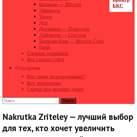
Биткоин — Bitcoin
Эфириум
Тизер
Дот
Догикоин — Dogecoin
Лайткоин — Litecoin
Биткоин Кэш — Bitcoin Cash
Dash
Словарь терминов
Все статьи сайта
Лохотроны
Кто такие лохотронщики?
Все лохотроны
Статьи про возврат денег
Найти:
Nakrutka Zriteley — лучший выбор
для тех, кто хочет увеличить