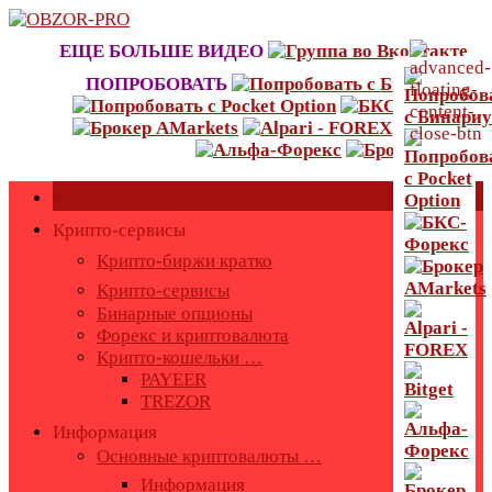
Skip
to
ЕЩЕ БОЛЬШЕ ВИДЕО
content
ПОПРОБОВАТЬ
Как оставить или удалить отзывы?
Крипто-сервисы
Крипто-биржи кратко
Крипто-сервисы
Бинарные опционы
Форекс и криптовалюта
Крипто-кошельки …
PAYEER
TREZOR
Информация
Основные криптовалюты …
Информация