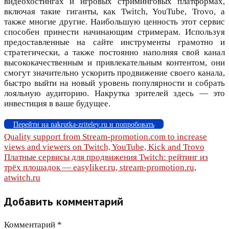
видеохостингах и игровых стриминговых платформах,
включая такие гиганты, как Twitch, YouTube, Trovo, а
также многие другие. Наибольшую ценность этот сервис
способен принести начинающим стримерам. Используя
предоставленные на сайте инструменты грамотно и
стратегически, а также постоянно наполняя свой канал
высококачественным и привлекательным контентом, они
смогут значительно ускорить продвижение своего канала,
быстро выйти на новый уровень популярности и собрать
лояльную аудиторию. Накрутка зрителей здесь — это
инвестиция в ваше будущее.
Перейти на nakrutka-zriteley.ru и попробовать
Навигация
Quality support from Stream-promotion.com to increase
views and viewers on Twitch, YouTube, Kick and Trovo
по
Платные сервисы для продвижения Twitch: рейтинг из
трёх площадок — easyliker.ru, stream-promotion.ru,
записям
atwitch.ru
Добавить комментарий
Комментарий
*