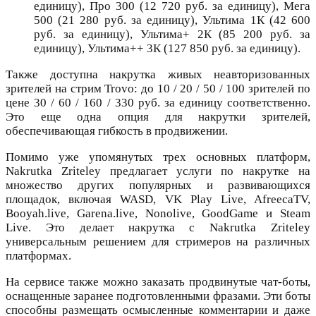
единицу), Про 300 (12 720 руб. за единицу), Мега
500 (21 280 руб. за единицу), Ультима 1К (42 600
руб. за единицу), Ультима+ 2К (85 200 руб. за
единицу), Ультима++ 3К (127 850 руб. за единицу).
Также доступна накрутка живых неавторизованных
зрителей на стрим Trovo: до 10 / 20 / 50 / 100 зрителей по
цене 30 / 60 / 160 / 330 руб. за единицу соответственно.
Это еще одна опция для накрутки зрителей,
обеспечивающая гибкость в продвижении.
Помимо уже упомянутых трех основных платформ,
Nakrutka Zriteley предлагает услуги по накрутке на
множество других популярных и развивающихся
площадок, включая WASD, VK Play Live, AfreecaTV,
Booyah.live, Garena.live, Nonolive, GoodGame и Steam
Live. Это делает накрутка с Nakrutka Zriteley
универсальным решением для стримеров на различных
платформах.
На сервисе также можно заказать продвинутые чат-боты,
оснащенные заранее подготовленными фразами. Эти боты
способны размещать осмысленные комментарии и даже