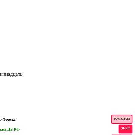
иннадцать
-Форекс
ТОРГОВАТЬ
ОБЗОР
нзия ЦБ РФ