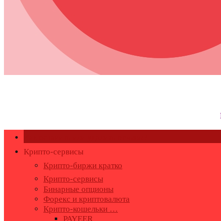
Как оставить или удалить отзывы?
Крипто-сервисы
Крипто-биржи кратко
Крипто-сервисы
Бинарные опционы
Форекс и криптовалюта
Крипто-кошельки …
PAYEER