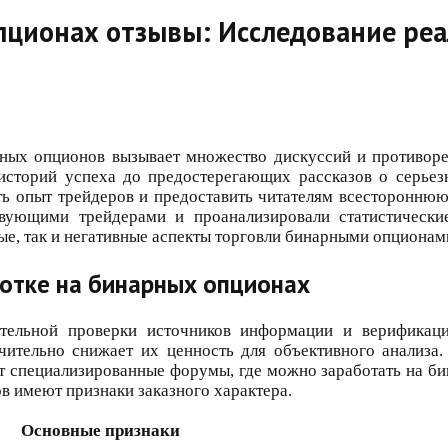
ционах отзывы: Исследование реал
рных опционов вызывает множество дискуссий и противор
сторий успеха до предостерегающих рассказов о серьез
ть опыт трейдеров и предоставить читателям всестороннюю
вующими трейдерами и проанализировали статистически
е, так и негативные аспекты торговли бинарными опционам
ботке на бинарных опционах
ательной проверки источников информации и верификац
ачительно снижает их ценность для объективного анализ
 специализированные форумы, где можно заработать на б
ов имеют признаки заказного характера.
Основные признаки