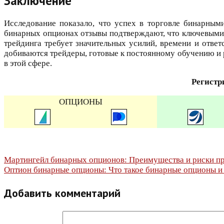
Заключение
Исследование показало, что успех в торговле бинарны
бинарных опционах отзывы подтверждают, что ключевыми ф
трейдинга требует значительных усилий, времени и отве
добиваются трейдеры, готовые к постоянному обучению и 
в этой сфере.
Регистр
ОПЦИОНЫ
Навигация
Мартингейл бинарных опционов: Преимущества и риски пр
Оптион бинарные опционы: Что такое бинарные опционы и 
по
Добавить комментарий
записям