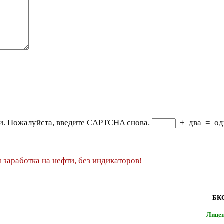
и. Пожалуйста, введите CAPTCHA снова.
+
два
=
од
БКС
Лице