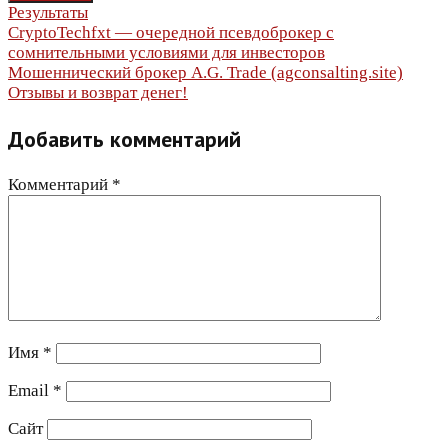
Результаты
Навигация
CryptoTechfxt — очередной псевдоброкер с
сомнительными условиями для инвесторов
по
Мошеннический брокер A.G. Trade (agconsalting.site)
Отзывы и возврат денег!
записям
Добавить комментарий
Комментарий
*
Имя
*
Email
*
Сайт