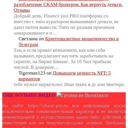
разоблачение СКАМ брокеров. Как вернуть деньги.
Отзывы
Добрый день. Finance just PRO платформа со
вместно с типо куратором выманивают деньги, не
дают потом вывести. Типо по разным причинам
замараживают и п…
Светлана
on
Криптовалютное мошенничество в
Телеграм
Так, а если приват комъюнити, как они себя
называют, предлагают научить зарабатывать на
скрипте, на бирже Бинанс. За 10 %от прибыли
чистой. В доверите…
Tigerman123
on
Повышаем ценность NFT: 5
вариантов
тебе нужен маркетолог. Ищи таких в дс или твиттере.
ЕЩЕ БОЛЬШЕ ВИДЕО
На сайте https://obzor-pro.ru вся информация носит
исключительно ознакомительный характер и не является
рекомендацией к осуществлению каких-либо действий и
инвестиций или же покупке\продаже активов. Трейдинг,