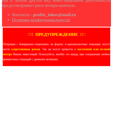
как и любой другой вид инвестиционной деятельности,
предусматривает риск потери капитала.
Контакты -
profits_inbox@mail.ru
Политика конфиденциальности
!
!
!
!
ПРЕДУПРЕЖДЕНИЕ
!!
!
!
Операции с бинарными опционами, на форекс и криповалютные операции, могут
нести
существенные риски
. Так же могут привести к
частичной или полной
потере
Ваших инвестиций. Пожалуйста, имейте это ввиду, при совершении любых
финансовых операций с данными активами.