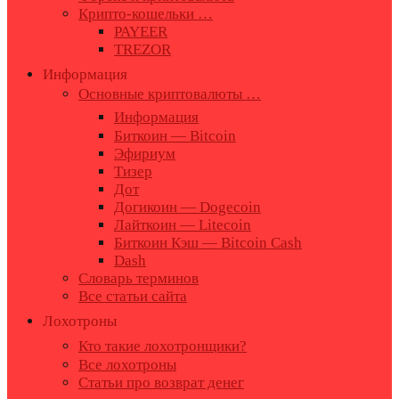
Крипто-кошельки …
PAYEER
TREZOR
Информация
Основные криптовалюты …
Информация
Биткоин — Bitcoin
Эфириум
Тизер
Дот
Догикоин — Dogecoin
Лайткоин — Litecoin
Биткоин Кэш — Bitcoin Cash
Dash
Словарь терминов
Все статьи сайта
Лохотроны
Кто такие лохотронщики?
Все лохотроны
Статьи про возврат денег