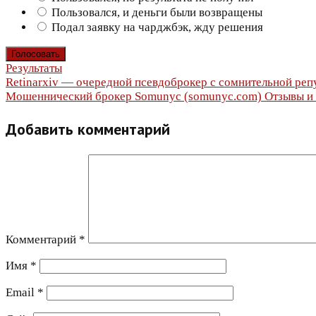
Пользовался, и деньги были возвращены
Подал заявку на чарджбэк, жду решения
Результаты
Навигация
Retinarxiv — очередной псевдоброкер с сомнительной реп
Мошеннический брокер Somunyc (somunyc.com) Отзывы и в
по
Добавить комментарий
записям
Комментарий
*
Имя
*
Email
*