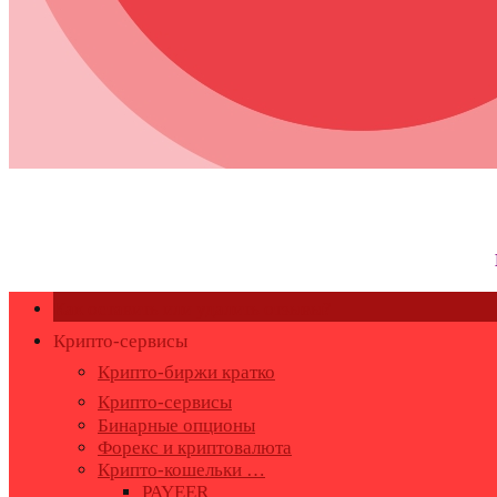
Как оставить или удалить отзывы?
Крипто-сервисы
Крипто-биржи кратко
Крипто-сервисы
Бинарные опционы
Форекс и криптовалюта
Крипто-кошельки …
PAYEER