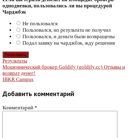
однодневки, пользовались ли вы процедурой
Чарджбэк
Не пользовался
Пользовался, но результата не получил
Пользовался, и деньги были возвращены
Подал заявку на чарджбэк, жду решения
Результаты
Навигация
Мошеннический брокер Goldify (goldify.cc) Отзывы и
возврат денег!
по
IBKR Campus
записям
Добавить комментарий
Комментарий
*