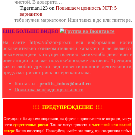
чистой. В доверите…
Tigerman123
on
Повышаем ценность NFT: 5
вариантов
тебе нужен маркетолог. Ищи таких в дс или твиттере.
ЕЩЕ БОЛЬШЕ ВИДЕО
На сайте https://obzor-pro.ru вся информация носит
исключительно ознакомительный характер и не является
рекомендацией к осуществлению каких-либо действий и
инвестиций или же покупке\продаже активов. Трейдинг,
как и любой другой вид инвестиционной деятельности,
предусматривает риск потери капитала.
Контакты -
profits_inbox@mail.ru
Политика конфиденциальности
!
!
!
!
ПРЕДУПРЕЖДЕНИЕ
!!
!
!
Операции с бинарными опционами, на форекс и криповалютные операции, могут
нести
существенные риски
. Так же могут привести к
частичной или полной
потере
Ваших инвестиций. Пожалуйста, имейте это ввиду, при совершении любых