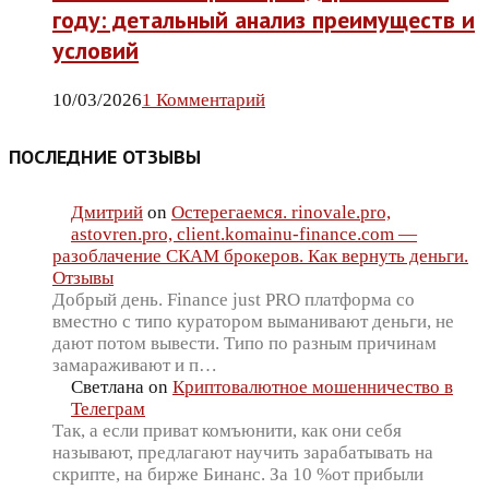
году: детальный анализ преимуществ и
условий
10/03/2026
1 Комментарий
ПОСЛЕДНИЕ ОТЗЫВЫ
Дмитрий
on
Остерегаемся. rinovale.pro,
astovren.pro, client.komainu-finance.com —
разоблачение СКАМ брокеров. Как вернуть деньги.
Отзывы
Добрый день. Finance just PRO платформа со
вместно с типо куратором выманивают деньги, не
дают потом вывести. Типо по разным причинам
замараживают и п…
Светлана
on
Криптовалютное мошенничество в
Телеграм
Так, а если приват комъюнити, как они себя
называют, предлагают научить зарабатывать на
скрипте, на бирже Бинанс. За 10 %от прибыли