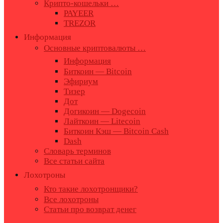
Крипто-кошельки …
PAYEER
TREZOR
Информация
Основные криптовалюты …
Информация
Биткоин — Bitcoin
Эфириум
Тизер
Дот
Догикоин — Dogecoin
Лайткоин — Litecoin
Биткоин Кэш — Bitcoin Cash
Dash
Словарь терминов
Все статьи сайта
Лохотроны
Кто такие лохотронщики?
Все лохотроны
Статьи про возврат денег