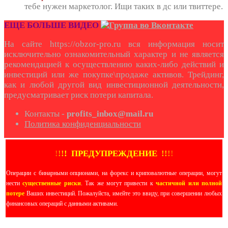
тебе нужен маркетолог. Ищи таких в дс или твиттере.
ЕЩЕ БОЛЬШЕ ВИДЕО
На сайте https://obzor-pro.ru вся информация носит
исключительно ознакомительный характер и не является
рекомендацией к осуществлению каких-либо действий и
инвестиций или же покупке\продаже активов. Трейдинг,
как и любой другой вид инвестиционной деятельности,
предусматривает риск потери капитала.
Контакты -
profits_inbox@mail.ru
Политика конфиденциальности
!
!
!
!
ПРЕДУПРЕЖДЕНИЕ
!!
!
!
Операции с бинарными опционами, на форекс и криповалютные операции, могут
нести
существенные риски
. Так же могут привести к
частичной или полной
потере
Ваших инвестиций. Пожалуйста, имейте это ввиду, при совершении любых
финансовых операций с данными активами.