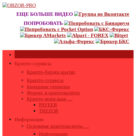
Skip
to
ЕЩЕ БОЛЬШЕ ВИДЕО
content
ПОПРОБОВАТЬ
Как оставить или удалить отзывы?
Крипто-сервисы
Крипто-биржи кратко
Крипто-сервисы
Бинарные опционы
Форекс и криптовалюта
Крипто-кошельки …
PAYEER
TREZOR
Информация
Основные криптовалюты …
Информация