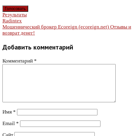
Результаты
Навигация
Radintex
Мошеннический брокер Ecoreign (ecoreign.net) Отзывы и
по
возврат денег!
записям
Добавить комментарий
Комментарий
*
Имя
*
Email
*
Сайт