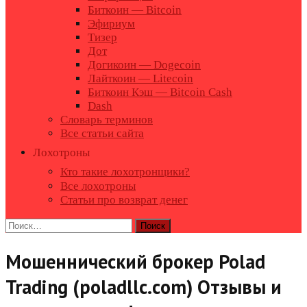
Биткоин — Bitcoin
Эфириум
Тизер
Дот
Догикоин — Dogecoin
Лайткоин — Litecoin
Биткоин Кэш — Bitcoin Cash
Dash
Словарь терминов
Все статьи сайта
Лохотроны
Кто такие лохотронщики?
Все лохотроны
Статьи про возврат денег
Найти:
Мошеннический брокер Polad
Trading (poladllc.com) Отзывы и