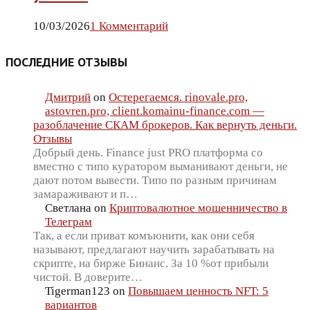
10/03/2026
1 Комментарий
ПОСЛЕДНИЕ ОТЗЫВЫ
Дмитрий
on
Остерегаемся. rinovale.pro,
astovren.pro, client.komainu-finance.com —
разоблачение СКАМ брокеров. Как вернуть деньги.
Отзывы
Добрый день. Finance just PRO платформа со
вместно с типо куратором выманивают деньги, не
дают потом вывести. Типо по разным причинам
замараживают и п…
Светлана
on
Криптовалютное мошенничество в
Телеграм
Так, а если приват комъюнити, как они себя
называют, предлагают научить зарабатывать на
скрипте, на бирже Бинанс. За 10 %от прибыли
чистой. В доверите…
Tigerman123
on
Повышаем ценность NFT: 5
вариантов