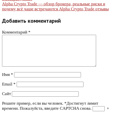
по
Alpha Crypto Trade — обзор брокера, реальные риски и
почему всё чаще встречаются Alpha Crypto Trade отзывы
записям
Добавить комментарий
Комментарий
*
Имя
*
Email
*
Сайт
Решите пример, если вы человек.
*
Достигнут лимит
времени. Пожалуйста, введите CAPTCHA снова.
+