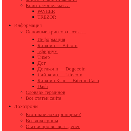
Крипто-кошельки …
PAYEER
TREZOR
Информация
Основные криптовалюты …
Информация
Биткоин — Bitcoin
Эфириум
Тизер
Дот
Догикоин — Dogecoin
Лайткоин — Litecoin
Биткоин Кэш — Bitcoin Cash
Dash
Словарь терминов
Все статьи сайта
Лохотроны
Кто такие лохотронщики?
Все лохотроны
Статьи про возврат денег