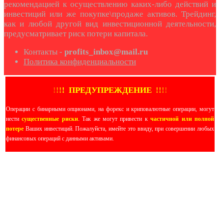
рекомендацией к осуществлению каких-либо действий и
инвестиций или же покупке\продаже активов. Трейдинг,
как и любой другой вид инвестиционной деятельности,
предусматривает риск потери капитала.
Контакты -
profits_inbox@mail.ru
Политика конфиденциальности
!
!
!
!
ПРЕДУПРЕЖДЕНИЕ
!!
!
!
Операции с бинарными опционами, на форекс и криповалютные операции, могут
нести
существенные риски
. Так же могут привести к
частичной или полной
потере
Ваших инвестиций. Пожалуйста, имейте это ввиду, при совершении любых
финансовых операций с данными активами.