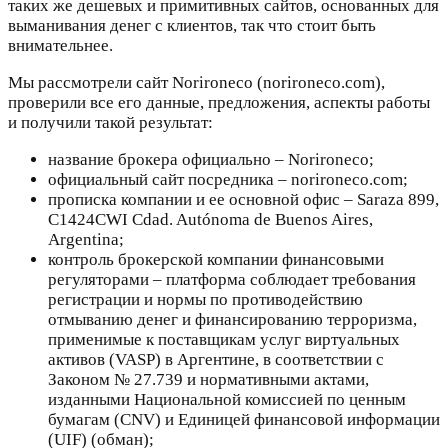
таких же дешевых и примитивных сайтов, основанных для
выманивания денег с клиентов, так что стоит быть
внимательнее.
Мы рассмотрели сайт Norironeco (norironeco.com),
проверили все его данные, предложения, аспекты работы
и получили такой результат:
название брокера официально – Norironeco;
официальный сайт посредника – norironeco.com;
прописка компании и ее основной офис – Saraza 899,
C1424CWI Cdad. Autónoma de Buenos Aires,
Argentina;
контроль брокерской компании финансовыми
регуляторами – платформа соблюдает требования
регистрации и нормы по противодействию
отмыванию денег и финансированию терроризма,
применимые к поставщикам услуг виртуальных
активов (VASP) в Аргентине, в соответствии с
Законом № 27.739 и нормативными актами,
изданными Национальной комиссией по ценным
бумагам (CNV) и Единицей финансовой информации
(UIF) (обман);