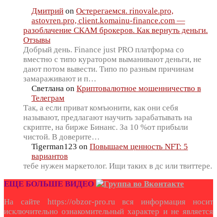
Дмитрий
on
Остерегаемся. rinovale.pro,
astovren.pro, client.komainu-finance.com —
разоблачение СКАМ брокеров. Как вернуть деньги.
Отзывы
Добрый день. Finance just PRO платформа со
вместно с типо куратором выманивают деньги, не
дают потом вывести. Типо по разным причинам
замараживают и п…
Светлана
on
Криптовалютное мошенничество в
Телеграм
Так, а если приват комъюнити, как они себя
называют, предлагают научить зарабатывать на
скрипте, на бирже Бинанс. За 10 %от прибыли
чистой. В доверите…
Tigerman123
on
Повышаем ценность NFT: 5
вариантов
тебе нужен маркетолог. Ищи таких в дс или твиттере.
ЕЩЕ БОЛЬШЕ ВИДЕО
На сайте https://obzor-pro.ru вся информация носит
исключительно ознакомительный характер и не является