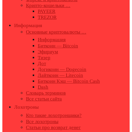
Крипто-кошельки …
PAYEER
TREZOR
Информация
Основные криптовалюты …
Информация
Биткоин — Bitcoin
Эфириум
Тизер
Дот
Догикоин — Dogecoin
Лайткоин — Litecoin
Биткоин Кэш — Bitcoin Cash
Dash
Словарь терминов
Все статьи сайта
Лохотроны
Кто такие лохотронщики?
Все лохотроны
Статьи про возврат денег