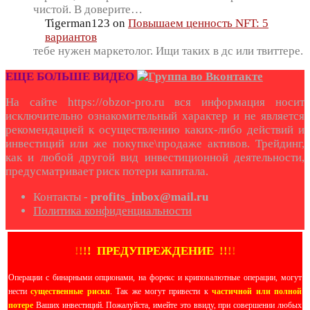
чистой. В доверите…
Tigerman123
on
Повышаем ценность NFT: 5
вариантов
тебе нужен маркетолог. Ищи таких в дс или твиттере.
ЕЩЕ БОЛЬШЕ ВИДЕО
На сайте https://obzor-pro.ru вся информация носит
исключительно ознакомительный характер и не является
рекомендацией к осуществлению каких-либо действий и
инвестиций или же покупке\продаже активов. Трейдинг,
как и любой другой вид инвестиционной деятельности,
предусматривает риск потери капитала.
Контакты -
profits_inbox@mail.ru
Политика конфиденциальности
!
!
!
!
ПРЕДУПРЕЖДЕНИЕ
!!
!
!
Операции с бинарными опционами, на форекс и криповалютные операции, могут
нести
существенные риски
. Так же могут привести к
частичной или полной
потере
Ваших инвестиций. Пожалуйста, имейте это ввиду, при совершении любых