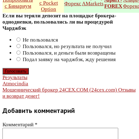
Если вы теряли депозит на площадке брокера-
однодневки, пользовались ли вы процедурой
Чарджбэк
Не пользовался
Пользовался, но результата не получил
Пользовался, и деньги были возвращены
Подал заявку на чарджбэк, жду решения
Результаты
Навигация
Atmocindia
Мошеннический брокер 24CEX.COM (24cex.com) Отзывы
по
и возврат денег!
записям
Добавить комментарий
Комментарий
*