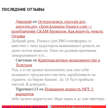
ПОСЛЕДНИЕ ОТЗЫВЫ
Дмитрий
on
Остерегаемся. rinovale.pro,
astovren.pro, client.komainu-finance.com —
разоблачение СКАМ брокеров. Как вернуть деньги.
Отзывы
Добрый день. Finance just PRO платформа со
вместно с типо куратором выманивают деньги, не
дают потом вывести. Типо по разным причинам
замараживают и п…
Светлана
on
Криптовалютное мошенничество в
Телеграм
Так, а если приват комъюнити, как они себя
называют, предлагают научить зарабатывать на
скрипте, на бирже Бинанс. За 10 %от прибыли
чистой. В доверите…
Tigerman123
on
Повышаем ценность NFT: 5
вариантов
тебе нужен маркетолог. Ищи таких в дс или твиттере.
ЕЩЕ БОЛЬШЕ ВИДЕО