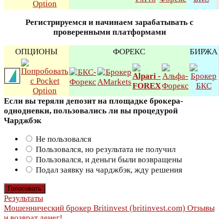
Регистрируемся и начинаем зарабатывать с
проверенными платформами
ОПЦИОНЫ
ФОРЕКС
БИРЖА
Если вы теряли депозит на площадке брокера-
однодневки, пользовались ли вы процедурой
Чарджбэк
Не пользовался
Пользовался, но результата не получил
Пользовался, и деньги были возвращены
Подал заявку на чарджбэк, жду решения
Результаты
Навигация
Мошеннический брокер Britinvest (britinvest.com) Отзывы
и возврат денег!