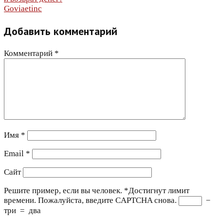
по
Goviaetinc
записям
Добавить комментарий
Комментарий
*
Имя
*
Email
*
Сайт
Решите пример, если вы человек.
*
Достигнут лимит
времени. Пожалуйста, введите CAPTCHA снова.
−
три
=
два