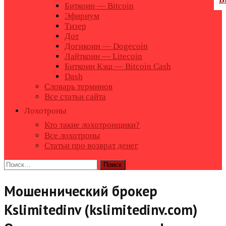
Биткоин — Bitcoin
Эфириум
Тизер
Дот
Догикоин — Dogecoin
Лайткоин — Litecoin
Биткоин Кэш — Bitcoin Cash
Dash
Словарь терминов
Все статьи сайта
Лохотроны
Кто такие лохотронщики?
Все лохотроны
Статьи про возврат денег
Найти:
Мошеннический брокер
Kslimitedinv (kslimitedinv.com)