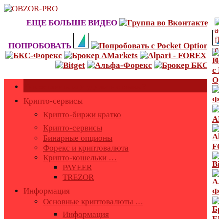
Skip
to
ЕЩЕ БОЛЬШЕ ВИДЕО
content
ПОПРОБОВАТЬ
Как оставить или удалить отзывы?
Крипто-сервисы
Крипто-биржи кратко
Крипто-сервисы
Бинарные опционы
Форекс и криптовалюта
Крипто-кошельки …
PAYEER
TREZOR
Информация
Основные криптовалюты …
Информация