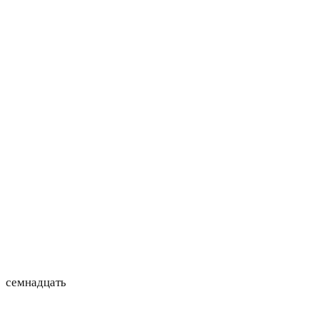
=
семнадцать