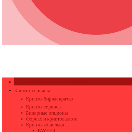
Как оставить или удалить отзывы?
Крипто-сервисы
Крипто-биржи кратко
Крипто-сервисы
Бинарные опционы
Форекс и криптовалюта
Крипто-кошельки …
PAYEER