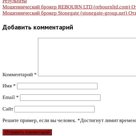
Результаты
Навигация
Мошеннический брокер REBOURN LTD (rebournltd.com) Отз
Мошеннический брокер Stonegate (stonegate-group.net) Отз
по
Добавить комментарий
записям
Комментарий
*
Имя
*
Email
*
Сайт
Решите пример, если вы человек.
*
Достигнут лимит времен