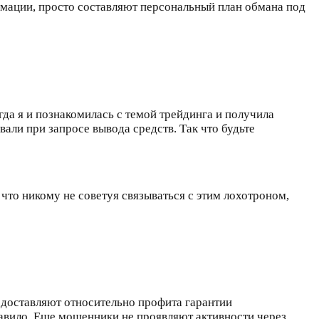
рмации, просто составляют персональный план обмана под
гда я и познакомилась с темой трейдинга и получила
вали при запросе вывода средств. Так что будьте
 что никому не советуя связываться с этим лохотроном,
едоставляют относительно профита гарантии
равило. Еще мошенники не проявляют активности через