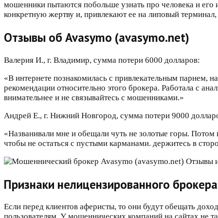
мошенники пытаются побольше узнать про человека и его 
конкретную жертву и, привлекают ее на липовый терминал, 
Отзывы об Avasymo (avasymo.net)
Валерия И., г. Владимир, сумма потери 6000 долларов:
«В интернете познакомилась с привлекательным парнем, нач
рекомендации относительно этого брокера. Работала с анали
внимательнее и не связывайтесь с мошенниками.»
Андрей Е., г. Нижний Новгород, сумма потери 9000 доллар
«Названивали мне и обещали чуть не золотые горы. Потом п
чтобы не остаться с пустыми карманами. держитесь в сторо
Признаки нелицензированного брокер
Если перед клиентов аферисты, то они будут обещать дох
пользователям. У мошеннических компаний на сайтах не та