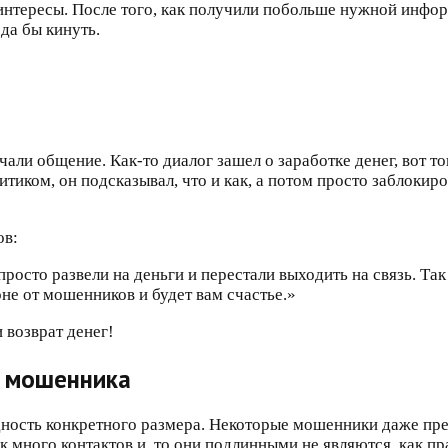
интересы. После того, как получили побольше нужной инфо
да бы кинуть.
али общение. Как-то диалог зашел о заработке денег, вот то
тиком, он подсказывал, что и как, а потом просто заблокиро
ов:
росто развели на деньги и перестали выходить на связь. Так
не от мошенников и будет вам счастье.»
а мошенника
одность конкретного размера. Некоторые мошенники даже пр
к много контактов и, то они подлинными не являются, как п