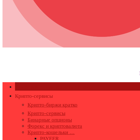
Как оставить или удалить отзывы?
Крипто-сервисы
Крипто-биржи кратко
Крипто-сервисы
Бинарные опционы
Форекс и криптовалюта
Крипто-кошельки …
PAYEER