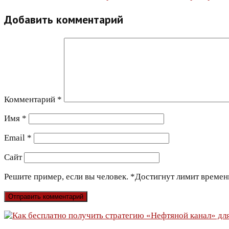
по
Добавить комментарий
записям
Комментарий
*
Имя
*
Email
*
Сайт
Решите пример, если вы человек.
*
Достигнут лимит времен