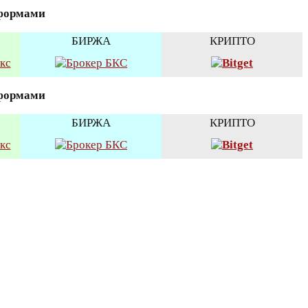
тформами
БИРЖА
КРИПТО
тформами
БИРЖА
КРИПТО