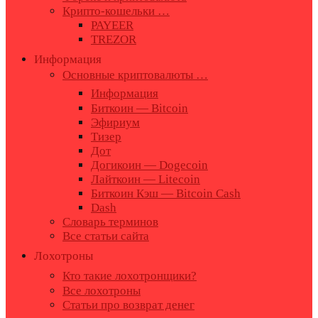
Крипто-кошельки …
PAYEER
TREZOR
Информация
Основные криптовалюты …
Информация
Биткоин — Bitcoin
Эфириум
Тизер
Дот
Догикоин — Dogecoin
Лайткоин — Litecoin
Биткоин Кэш — Bitcoin Cash
Dash
Словарь терминов
Все статьи сайта
Лохотроны
Кто такие лохотронщики?
Все лохотроны
Статьи про возврат денег