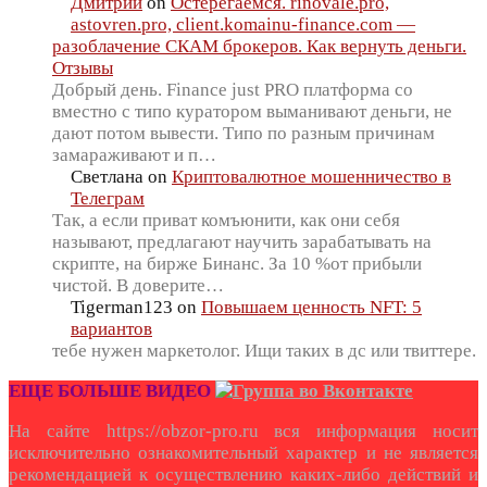
Дмитрий
on
Остерегаемся. rinovale.pro,
astovren.pro, client.komainu-finance.com —
разоблачение СКАМ брокеров. Как вернуть деньги.
Отзывы
Добрый день. Finance just PRO платформа со
вместно с типо куратором выманивают деньги, не
дают потом вывести. Типо по разным причинам
замараживают и п…
Светлана
on
Криптовалютное мошенничество в
Телеграм
Так, а если приват комъюнити, как они себя
называют, предлагают научить зарабатывать на
скрипте, на бирже Бинанс. За 10 %от прибыли
чистой. В доверите…
Tigerman123
on
Повышаем ценность NFT: 5
вариантов
тебе нужен маркетолог. Ищи таких в дс или твиттере.
ЕЩЕ БОЛЬШЕ ВИДЕО
На сайте https://obzor-pro.ru вся информация носит
исключительно ознакомительный характер и не является
рекомендацией к осуществлению каких-либо действий и