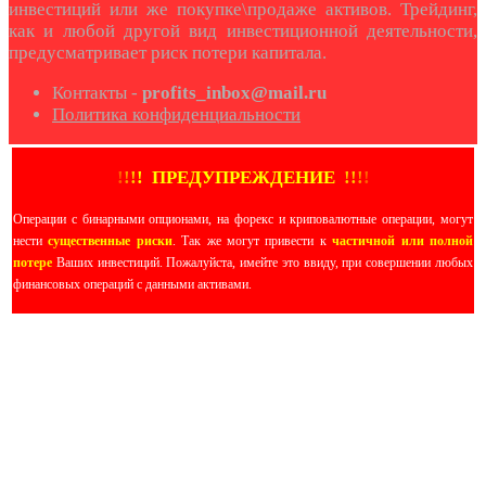
инвестиций или же покупке\продаже активов. Трейдинг,
как и любой другой вид инвестиционной деятельности,
предусматривает риск потери капитала.
Контакты -
profits_inbox@mail.ru
Политика конфиденциальности
!
!
!
!
ПРЕДУПРЕЖДЕНИЕ
!!
!
!
Операции с бинарными опционами, на форекс и криповалютные операции, могут
нести
существенные риски
. Так же могут привести к
частичной или полной
потере
Ваших инвестиций. Пожалуйста, имейте это ввиду, при совершении любых
финансовых операций с данными активами.