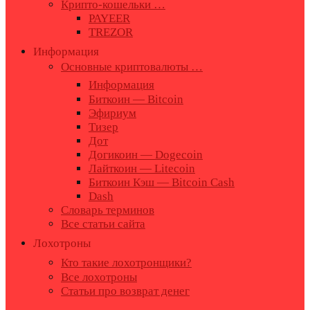
Крипто-кошельки …
PAYEER
TREZOR
Информация
Основные криптовалюты …
Информация
Биткоин — Bitcoin
Эфириум
Тизер
Дот
Догикоин — Dogecoin
Лайткоин — Litecoin
Биткоин Кэш — Bitcoin Cash
Dash
Словарь терминов
Все статьи сайта
Лохотроны
Кто такие лохотронщики?
Все лохотроны
Статьи про возврат денег