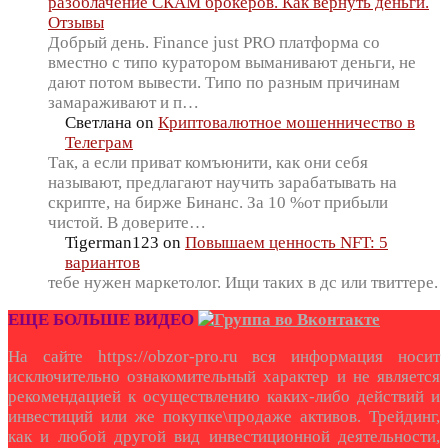
разоблачение СКАМ брокеров. Как вернуть деньги.
Отзывы
Добрый день. Finance just PRO платформа со
вместно с типо куратором выманивают деньги, не
дают потом вывести. Типо по разным причинам
замараживают и п…
Светлана
on
Криптовалютное мошенничество в
Телеграм
Так, а если приват комъюнити, как они себя
называют, предлагают научить зарабатывать на
скрипте, на бирже Бинанс. За 10 %от прибыли
чистой. В доверите…
Tigerman123
on
Повышаем ценность NFT: 5
вариантов
тебе нужен маркетолог. Ищи таких в дс или твиттере.
ЕЩЕ БОЛЬШЕ ВИДЕО
На сайте https://obzor-pro.ru вся информация носит
исключительно ознакомительный характер и не является
рекомендацией к осуществлению каких-либо действий и
инвестиций или же покупке\продаже активов. Трейдинг,
как и любой другой вид инвестиционной деятельности,