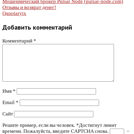
Навигация
Мошеннический брокер Pulsar Node (pulsar-node.com)
Отзывы и возврат денег!
по
Qanotarytx
записям
Добавить комментарий
Комментарий
*
Имя
*
Email
*
Сайт
Решите пример, если вы человек.
*
Достигнут лимит
времени. Пожалуйста, введите CAPTCHA снова.
−