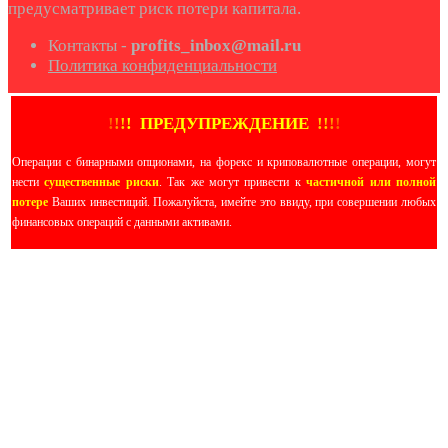
предусматривает риск потери капитала.
Контакты -
profits_inbox@mail.ru
Политика конфиденциальности
!
!
!
!
ПРЕДУПРЕЖДЕНИЕ
!!
!
!
Операции с бинарными опционами, на форекс и криповалютные операции, могут
нести
существенные риски
. Так же могут привести к
частичной или полной
потере
Ваших инвестиций. Пожалуйста, имейте это ввиду, при совершении любых
финансовых операций с данными активами.