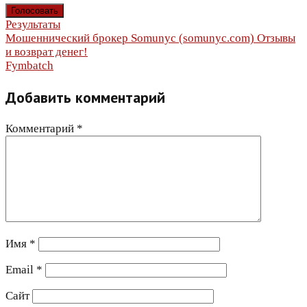
Результаты
Навигация
Мошеннический брокер Somunyc (somunyc.com) Отзывы
и возврат денег!
по
Fymbatch
записям
Добавить комментарий
Комментарий
*
Имя
*
Email
*
Сайт