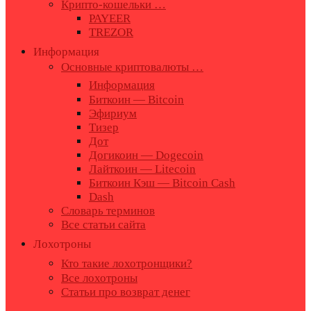
Крипто-кошельки …
PAYEER
TREZOR
Информация
Основные криптовалюты …
Информация
Биткоин — Bitcoin
Эфириум
Тизер
Дот
Догикоин — Dogecoin
Лайткоин — Litecoin
Биткоин Кэш — Bitcoin Cash
Dash
Словарь терминов
Все статьи сайта
Лохотроны
Кто такие лохотронщики?
Все лохотроны
Статьи про возврат денег