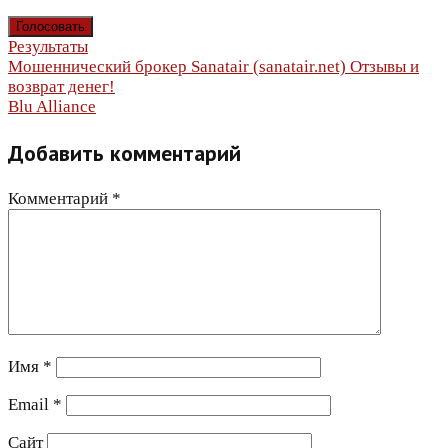
Результаты
Навигация
Мошеннический брокер Sanatair (sanatair.net) Отзывы и
возврат денег!
по
Blu Alliance
записям
Добавить комментарий
Комментарий
*
Имя
*
Email
*
Сайт