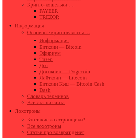
Крипто-кошельки …
PAYEER
TREZOR
Информация
Основные криптовалюты …
Информация
Биткоин — Bitcoin
Эфириум
Тизер
Дот
Догикоин — Dogecoin
Лайткоин — Litecoin
Биткоин Кэш — Bitcoin Cash
Dash
Словарь терминов
Все статьи сайта
Лохотроны
Кто такие лохотронщики?
Все лохотроны
Статьи про возврат денег