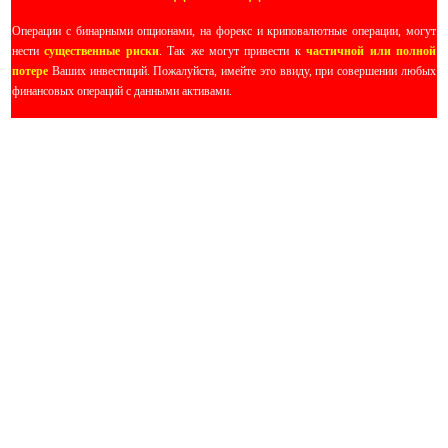
Операции с бинарными опционами, на форекс и криповалютные операции, могут
нести
существенные риски
. Так же могут привести к
частичной или полной
потере
Ваших инвестиций. Пожалуйста, имейте это ввиду, при совершении любых
финансовых операций с данными активами.