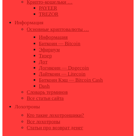
Крипто-кошельки …
PAYEER
TREZOR
Информация
Основные криптовалюты …
Информация
Биткоин — Bitcoin
Эфириум
Тизер
Дот
Догикоин — Dogecoin
Лайткоин — Litecoin
Биткоин Кэш — Bitcoin Cash
Dash
Словарь терминов
Все статьи сайта
Лохотроны
Кто такие лохотронщики?
Все лохотроны
Статьи про возврат денег