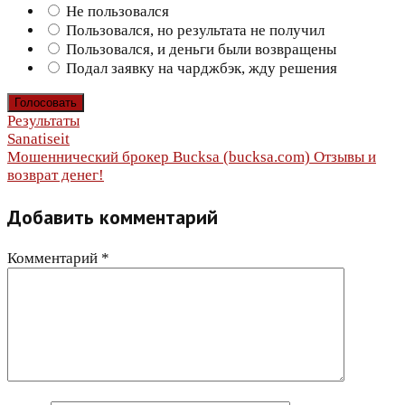
Не пользовался
Пользовался, но результата не получил
Пользовался, и деньги были возвращены
Подал заявку на чарджбэк, жду решения
Результаты
Навигация
Sanatiseit
Мошеннический брокер Bucksa (bucksa.com) Отзывы и
по
возврат денег!
записям
Добавить комментарий
Комментарий
*