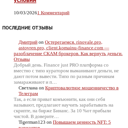
10/03/2026
1 Комментарий
ПОСЛЕДНИЕ ОТЗЫВЫ
Дмитрий
on
Остерегаемся. rinovale.pro,
astovren.pro, client.komainu-finance.com —
разоблачение СКАМ брокеров. Как вернуть деньги.
Отзывы
Добрый день. Finance just PRO платформа со
вместно с типо куратором выманивают деньги, не
дают потом вывести. Типо по разным причинам
замараживают и п…
Светлана
on
Криптовалютное мошенничество в
Телеграм
Так, а если приват комъюнити, как они себя
называют, предлагают научить зарабатывать на
скрипте, на бирже Бинанс. За 10 %от прибыли
чистой. В доверите…
Tigerman123
on
Повышаем ценность NFT: 5
вариантов