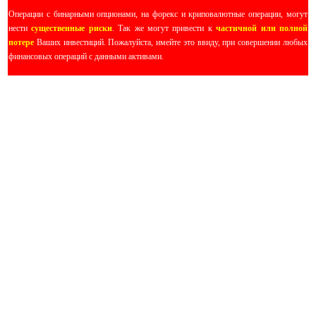
Операции с бинарными опционами, на форекс и криповалютные операции, могут
нести
существенные риски
. Так же могут привести к
частичной или полной
потере
Ваших инвестиций. Пожалуйста, имейте это ввиду, при совершении любых
финансовых операций с данными активами.