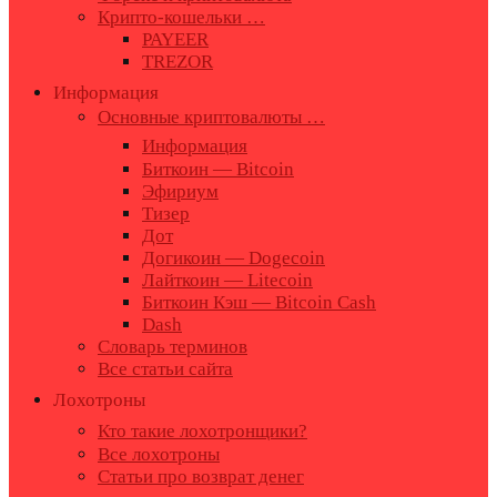
Крипто-кошельки …
PAYEER
TREZOR
Информация
Основные криптовалюты …
Информация
Биткоин — Bitcoin
Эфириум
Тизер
Дот
Догикоин — Dogecoin
Лайткоин — Litecoin
Биткоин Кэш — Bitcoin Cash
Dash
Словарь терминов
Все статьи сайта
Лохотроны
Кто такие лохотронщики?
Все лохотроны
Статьи про возврат денег