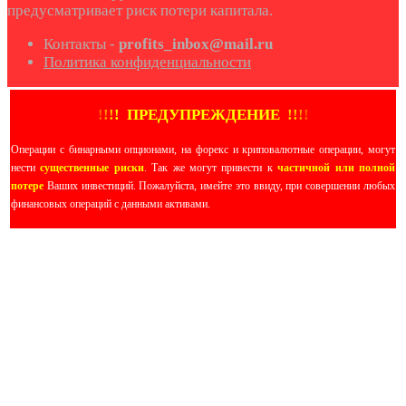
предусматривает риск потери капитала.
Контакты -
profits_inbox@mail.ru
Политика конфиденциальности
!
!
!
!
ПРЕДУПРЕЖДЕНИЕ
!!
!
!
Операции с бинарными опционами, на форекс и криповалютные операции, могут
нести
существенные риски
. Так же могут привести к
частичной или полной
потере
Ваших инвестиций. Пожалуйста, имейте это ввиду, при совершении любых
финансовых операций с данными активами.