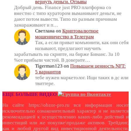
вернуть деньги. Отзывы
Добрый день. Finance just PRO платформа со
вместно с типо куратором выманивают деньги, не
дают потом вывести. Типо по разным причинам
замараживают и п…
Светлана
on
Криптовалютное
мошенничество в Телеграм
Так, а если приват комъюнити, как они себя
называют, предлагают научить
зарабатывать на скрипте, на бирже Бинанс. За 10
%от прибыли чистой. В доверите…
Tigerman123
on
Повышаем ценность NFT:
5 вариантов
тебе нужен маркетолог. Ищи таких в дс или
твиттере.
ЕЩЕ БОЛЬШЕ ВИДЕО
На сайте https://obzor-pro.ru вся информация носит
исключительно ознакомительный характер и не является
рекомендацией к осуществлению каких-либо действий и
инвестиций или же покупке\продаже активов. Трейдинг,
как и любой другой вид инвестиционной деятельности,