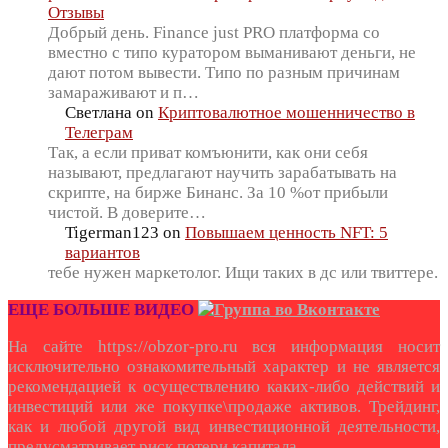
Отзывы
Добрый день. Finance just PRO платформа со
вместно с типо куратором выманивают деньги, не
дают потом вывести. Типо по разным причинам
замараживают и п…
Светлана
on
Криптовалютное мошенничество в
Телеграм
Так, а если приват комъюнити, как они себя
называют, предлагают научить зарабатывать на
скрипте, на бирже Бинанс. За 10 %от прибыли
чистой. В доверите…
Tigerman123
on
Повышаем ценность NFT: 5
вариантов
тебе нужен маркетолог. Ищи таких в дс или твиттере.
ЕЩЕ БОЛЬШЕ ВИДЕО
На сайте https://obzor-pro.ru вся информация носит
исключительно ознакомительный характер и не является
рекомендацией к осуществлению каких-либо действий и
инвестиций или же покупке\продаже активов. Трейдинг,
как и любой другой вид инвестиционной деятельности,
предусматривает риск потери капитала.