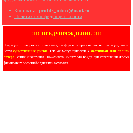
Контакты -
profits_inbox@mail.ru
Политика конфиденциальности
!
!
!
!
ПРЕДУПРЕЖДЕНИЕ
!!
!
!
Операции с бинарными опционами, на форекс и криповалютные операции, могут
нести
существенные риски
. Так же могут привести к
частичной или полной
потере
Ваших инвестиций. Пожалуйста, имейте это ввиду, при совершении любых
финансовых операций с данными активами.