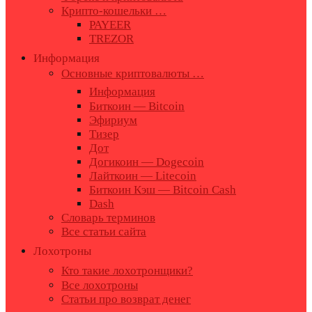
Крипто-кошельки …
PAYEER
TREZOR
Информация
Основные криптовалюты …
Информация
Биткоин — Bitcoin
Эфириум
Тизер
Дот
Догикоин — Dogecoin
Лайткоин — Litecoin
Биткоин Кэш — Bitcoin Cash
Dash
Словарь терминов
Все статьи сайта
Лохотроны
Кто такие лохотронщики?
Все лохотроны
Статьи про возврат денег