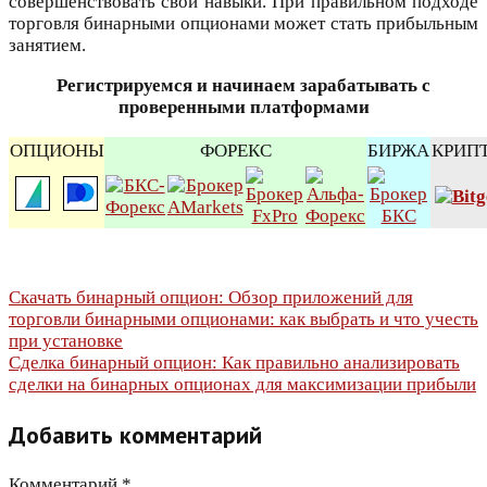
совершенствовать свои навыки. При правильном подходе
торговля бинарными опционами может стать прибыльным
занятием.
Регистрируемся и начинаем зарабатывать с
проверенными платформами
ОПЦИОНЫ
ФОРЕКС
БИРЖА
КРИП
Навигация
Скачать бинарный опцион: Обзор приложений для
торговли бинарными опционами: как выбрать и что учесть
по
при установке
Сделка бинарный опцион: Как правильно анализировать
записям
сделки на бинарных опционах для максимизации прибыли
Добавить комментарий
Комментарий
*