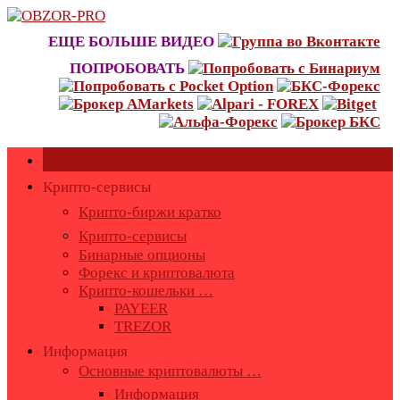
Skip
to
ЕЩЕ БОЛЬШЕ ВИДЕО
content
ПОПРОБОВАТЬ
Как оставить или удалить отзывы?
Крипто-сервисы
Крипто-биржи кратко
Крипто-сервисы
Бинарные опционы
Форекс и криптовалюта
Крипто-кошельки …
PAYEER
TREZOR
Информация
Основные криптовалюты …
Информация