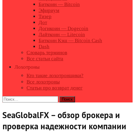
Биткоин — Bitcoin
Эфириум
Тизер
Дот
Догикоин — Dogecoin
Лайткоин — Litecoin
Биткоин Кэш — Bitcoin Cash
Dash
Словарь терминов
Все статьи сайта
Лохотроны
Кто такие лохотронщики?
Все лохотроны
Статьи про возврат денег
Найти:
SeaGlobalFX – обзор брокера и
проверка надежности компании