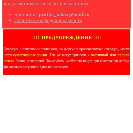
предусматривает риск потери капитала.
Контакты -
profits_inbox@mail.ru
Политика конфиденциальности
!
!
!
!
ПРЕДУПРЕЖДЕНИЕ
!!
!
!
Операции с бинарными опционами, на форекс и криповалютные операции, могут
нести
существенные риски
. Так же могут привести к
частичной или полной
потере
Ваших инвестиций. Пожалуйста, имейте это ввиду, при совершении любых
финансовых операций с данными активами.