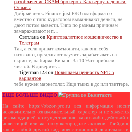
разоблачение СКАМ брокеров. Как вернуть деньги.
Отзывы
Добрый день. Finance just PRO платформа со
вместно с типо куратором выманивают деньги, не
дают потом вывести. Типо по разным причинам
замараживают и п…
Светлана
on
Криптовалютное мошенничество в
Телеграм
Так, а если приват комъюнити, как они себя
называют, предлагают научить зарабатывать на
скрипте, на бирже Бинанс. За 10 %от прибыли
чистой. В доверите…
Tigerman123
on
Повышаем ценность NFT: 5
вариантов
тебе нужен маркетолог. Ищи таких в дс или твиттере.
ЕЩЕ БОЛЬШЕ ВИДЕО
На сайте https://obzor-pro.ru вся информация носит
исключительно ознакомительный характер и не является
рекомендацией к осуществлению каких-либо действий и
инвестиций или же покупке\продаже активов. Трейдинг,
как и любой другой вид инвестиционной деятельности,