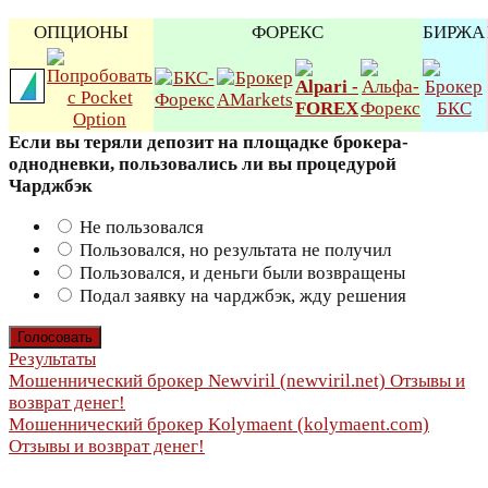
ОПЦИОНЫ
ФОРЕКС
БИРЖА
Если вы теряли депозит на площадке брокера-
однодневки, пользовались ли вы процедурой
Чарджбэк
Не пользовался
Пользовался, но результата не получил
Пользовался, и деньги были возвращены
Подал заявку на чарджбэк, жду решения
Результаты
Навигация
Мошеннический брокер Newviril (newviril.net) Отзывы и
возврат денег!
по
Мошеннический брокер Kolymaent (kolymaent.com)
Отзывы и возврат денег!
записям