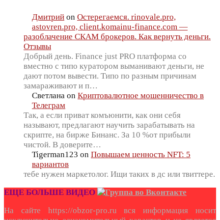
Дмитрий
on
Остерегаемся. rinovale.pro,
astovren.pro, client.komainu-finance.com —
разоблачение СКАМ брокеров. Как вернуть деньги.
Отзывы
Добрый день. Finance just PRO платформа со
вместно с типо куратором выманивают деньги, не
дают потом вывести. Типо по разным причинам
замараживают и п…
Светлана
on
Криптовалютное мошенничество в
Телеграм
Так, а если приват комъюнити, как они себя
называют, предлагают научить зарабатывать на
скрипте, на бирже Бинанс. За 10 %от прибыли
чистой. В доверите…
Tigerman123
on
Повышаем ценность NFT: 5
вариантов
тебе нужен маркетолог. Ищи таких в дс или твиттере.
ЕЩЕ БОЛЬШЕ ВИДЕО
На сайте https://obzor-pro.ru вся информация носит