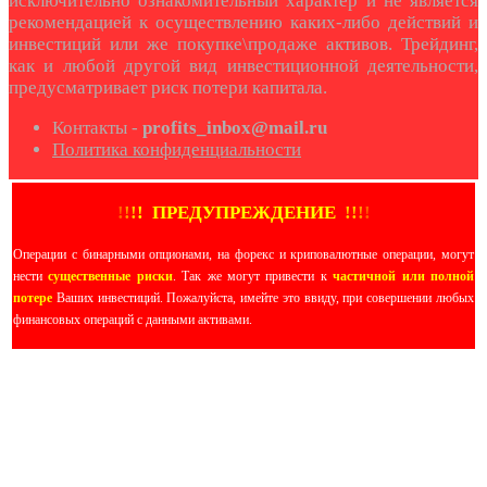
исключительно ознакомительный характер и не является
рекомендацией к осуществлению каких-либо действий и
инвестиций или же покупке\продаже активов. Трейдинг,
как и любой другой вид инвестиционной деятельности,
предусматривает риск потери капитала.
Контакты -
profits_inbox@mail.ru
Политика конфиденциальности
!
!
!
!
ПРЕДУПРЕЖДЕНИЕ
!!
!
!
Операции с бинарными опционами, на форекс и криповалютные операции, могут
нести
существенные риски
. Так же могут привести к
частичной или полной
потере
Ваших инвестиций. Пожалуйста, имейте это ввиду, при совершении любых
финансовых операций с данными активами.