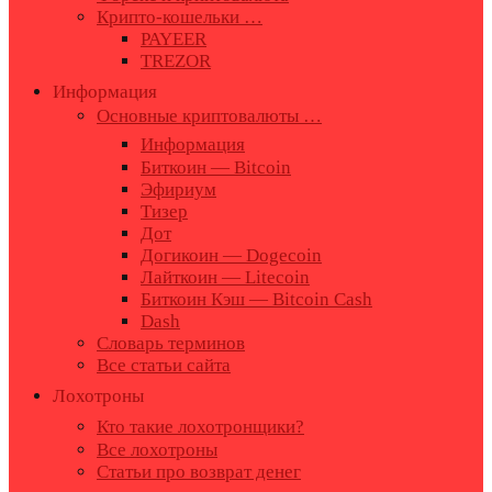
Крипто-кошельки …
PAYEER
TREZOR
Информация
Основные криптовалюты …
Информация
Биткоин — Bitcoin
Эфириум
Тизер
Дот
Догикоин — Dogecoin
Лайткоин — Litecoin
Биткоин Кэш — Bitcoin Cash
Dash
Словарь терминов
Все статьи сайта
Лохотроны
Кто такие лохотронщики?
Все лохотроны
Статьи про возврат денег