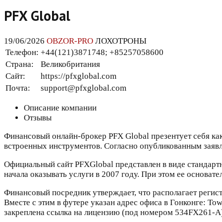
PFX Global
19/06/2026
OBZOR-PRO
ЛОХОТРОНЫ
Телефон:
+44(121)3871748; +85257058600
Страна:
Великобритания
Сайт:
https://pfxglobal.com
Почта:
support@pfxglobal.com
Описание компании
Отзывы
Финансовый онлайн-брокер PFX Global презентует себя как
встроенных инструментов. Согласно опубликованным заявл
Официальный сайт PFXGlobal представлен в виде стандарт
начала оказывать услуги в 2007 году. При этом ее основат
Финансовый посредник утверждает, что располагает регис
Вместе с этим в футере указан адрес офиса в Гонконге: Tow
закреплена ссылка на лицензию (под номером 534FX261-A) 