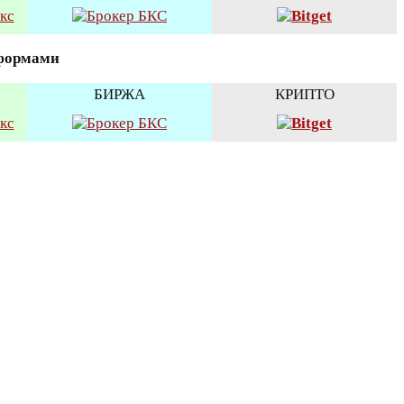
тформами
БИРЖА
КРИПТО