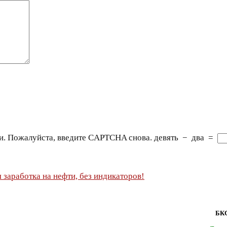
и. Пожалуйста, введите CAPTCHA снова.
девять
−
два
=
БКС