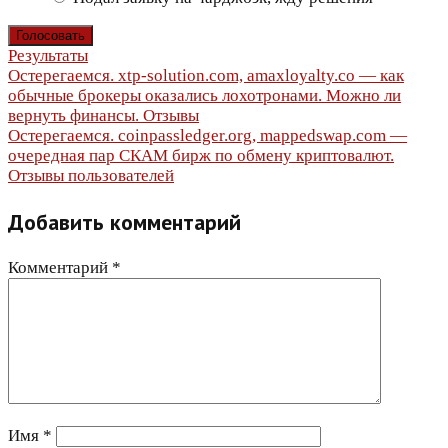
Результаты
Навигация
Остерегаемся. xtp-solution.com, amaxloyalty.co — как
обычные брокеры оказались лохотронами. Можно ли
по
вернуть финансы. Отзывы
Остерегаемся. coinpassledger.org, mappedswap.com —
записям
очередная пар СКАМ бирж по обмену криптовалют.
Отзывы пользователей
Добавить комментарий
Комментарий
*
Имя
*