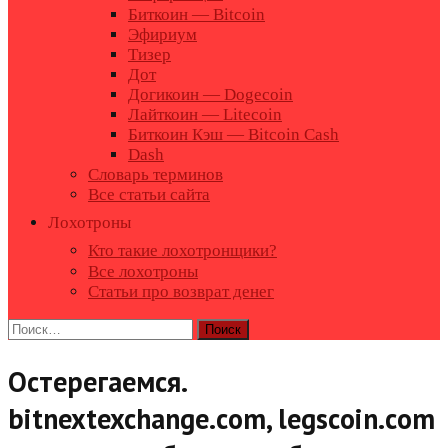
Биткоин — Bitcoin
Эфириум
Тизер
Дот
Догикоин — Dogecoin
Лайткоин — Litecoin
Биткоин Кэш — Bitcoin Cash
Dash
Словарь терминов
Все статьи сайта
Лохотроны
Кто такие лохотронщики?
Все лохотроны
Статьи про возврат денег
Найти:
Остерегаемся.
bitnextexchange.com, legscoin.com