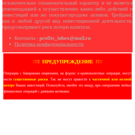
исключительно ознакомительный характер и не является
рекомендацией к осуществлению каких-либо действий и
инвестиций или же покупке\продаже активов. Трейдинг,
как и любой другой вид инвестиционной деятельности,
предусматривает риск потери капитала.
Контакты -
profits_inbox@mail.ru
Политика конфиденциальности
!
!
!
!
ПРЕДУПРЕЖДЕНИЕ
!!
!
!
Операции с бинарными опционами, на форекс и криповалютные операции, могут
нести
существенные риски
. Так же могут привести к
частичной или полной
потере
Ваших инвестиций. Пожалуйста, имейте это ввиду, при совершении любых
финансовых операций с данными активами.