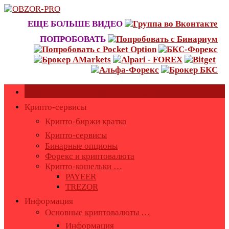
Skip
to
ЕЩЕ БОЛЬШЕ ВИДЕО
content
ПОПРОБОВАТЬ
Как оставить или удалить отзывы?
Крипто-сервисы
Крипто-биржи кратко
Крипто-сервисы
Бинарные опционы
Форекс и криптовалюта
Крипто-кошельки …
PAYEER
TREZOR
Информация
Основные криптовалюты …
Информация