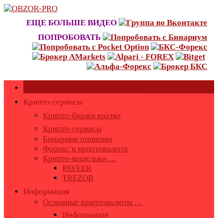
Skip
to
ЕЩЕ БОЛЬШЕ ВИДЕО
content
ПОПРОБОВАТЬ
Как оставить или удалить отзывы?
Крипто-сервисы
Крипто-биржи кратко
Крипто-сервисы
Бинарные опционы
Форекс и криптовалюта
Крипто-кошельки …
PAYEER
TREZOR
Информация
Основные криптовалюты …
Информация