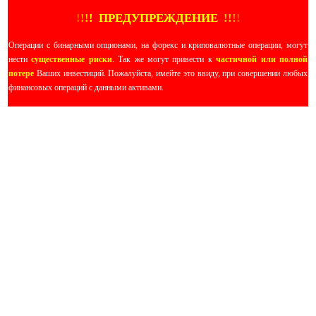
!
!
!
!
ПРЕДУПРЕЖДЕНИЕ
!!
!
!
Операции с бинарными опционами, на форекс и криповалютные операции, могут
нести
существенные риски
. Так же могут привести к
частичной или полной
потере
Ваших инвестиций. Пожалуйста, имейте это ввиду, при совершении любых
финансовых операций с данными активами.