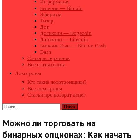
Информация
Биткоин — Bitcoin
Эфириум
Тизер
Дот
Догикоин — Dogecoin
Лайткоин — Litecoin
Биткоин Кэш — Bitcoin Cash
Dash
Словарь терминов
Все статьи сайта
Лохотроны
Кто такие лохотронщики?
Все лохотроны
Статьи про возврат денег
Найти:
Можно ли торговать на
бинарных опционах: Как начать