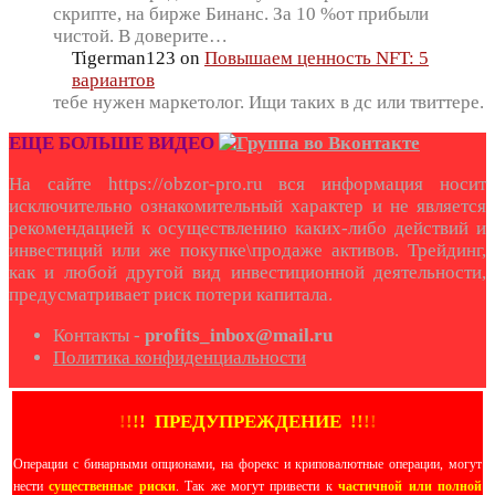
скрипте, на бирже Бинанс. За 10 %от прибыли
чистой. В доверите…
Tigerman123
on
Повышаем ценность NFT: 5
вариантов
тебе нужен маркетолог. Ищи таких в дс или твиттере.
ЕЩЕ БОЛЬШЕ ВИДЕО
На сайте https://obzor-pro.ru вся информация носит
исключительно ознакомительный характер и не является
рекомендацией к осуществлению каких-либо действий и
инвестиций или же покупке\продаже активов. Трейдинг,
как и любой другой вид инвестиционной деятельности,
предусматривает риск потери капитала.
Контакты -
profits_inbox@mail.ru
Политика конфиденциальности
!
!
!
!
ПРЕДУПРЕЖДЕНИЕ
!!
!
!
Операции с бинарными опционами, на форекс и криповалютные операции, могут
нести
существенные риски
. Так же могут привести к
частичной или полной