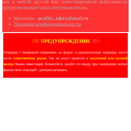
как и любой другой вид инвестиционной деятельности,
предусматривает риск потери капитала.
Контакты -
profits_inbox@mail.ru
Политика конфиденциальности
!
!
!
!
ПРЕДУПРЕЖДЕНИЕ
!!
!
!
Операции с бинарными опционами, на форекс и криповалютные операции, могут
нести
существенные риски
. Так же могут привести к
частичной или полной
потере
Ваших инвестиций. Пожалуйста, имейте это ввиду, при совершении любых
финансовых операций с данными активами.