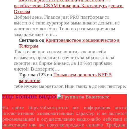
разоблачение СКАМ брокеров. Как вернуть деньги.
Отзывы
Добрый день. Finance just PRO платформа со
вместно с типо куратором выманивают деньги, не
дают потом вывести. Типо по разным причинам
замараживают и п…
Светлана
on
Криптовалютное мошенничество в
Телеграм
Так, а если приват комъюнити, как они себя
называют, предлагают научить зарабатывать на
скрипте, на бирже Бинанс. За 10 %от прибыли
чистой. В доверите…
Tigerman123
on
Повышаем ценность NFT: 5
вариантов
тебе нужен маркетолог. Ищи таких в дс или твиттере.
ЕЩЕ БОЛЬШЕ ВИДЕО
На сайте https://obzor-pro.ru вся информация носит
исключительно ознакомительный характер и не является
рекомендацией к осуществлению каких-либо действий и
инвестиций или же покупке\продаже активов. Трейдинг,