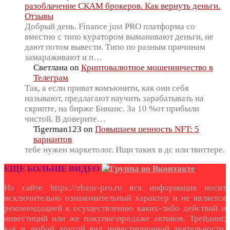
разоблачение СКАМ брокеров. Как вернуть деньги.
Отзывы
Добрый день. Finance just PRO платформа со
вместно с типо куратором выманивают деньги, не
дают потом вывести. Типо по разным причинам
замараживают и п…
Светлана
on
Криптовалютное мошенничество в
Телеграм
Так, а если приват комъюнити, как они себя
называют, предлагают научить зарабатывать на
скрипте, на бирже Бинанс. За 10 %от прибыли
чистой. В доверите…
Tigerman123
on
Повышаем ценность NFT: 5
вариантов
тебе нужен маркетолог. Ищи таких в дс или твиттере.
ЕЩЕ БОЛЬШЕ ВИДЕО
На сайте https://obzor-pro.ru вся информация носит
исключительно ознакомительный характер и не является
рекомендацией к осуществлению каких-либо действий и
инвестиций или же покупке\продаже активов. Трейдинг,
как и любой другой вид инвестиционной деятельности,