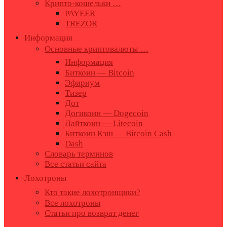
Крипто-кошельки …
PAYEER
TREZOR
Информация
Основные криптовалюты …
Информация
Биткоин — Bitcoin
Эфириум
Тизер
Дот
Догикоин — Dogecoin
Лайткоин — Litecoin
Биткоин Кэш — Bitcoin Cash
Dash
Словарь терминов
Все статьи сайта
Лохотроны
Кто такие лохотронщики?
Все лохотроны
Статьи про возврат денег