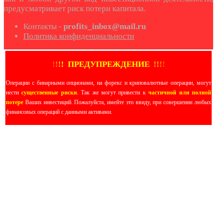
предусматривает риск потери капитала.
Контакты -
profits_inbox@mail.ru
Политика конфиденциальности
!
!
!
!
ПРЕДУПРЕЖДЕНИЕ
!!
!
!
Операции с бинарными опционами, на форекс и криповалютные операции, могут
нести
существенные риски
. Так же могут привести к
частичной или полной
потере
Ваших инвестиций. Пожалуйста, имейте это ввиду, при совершении любых
финансовых операций с данными активами.