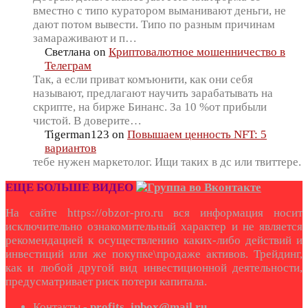
вместно с типо куратором выманивают деньги, не
дают потом вывести. Типо по разным причинам
замараживают и п…
Светлана
on
Криптовалютное мошенничество в
Телеграм
Так, а если приват комъюнити, как они себя
называют, предлагают научить зарабатывать на
скрипте, на бирже Бинанс. За 10 %от прибыли
чистой. В доверите…
Tigerman123
on
Повышаем ценность NFT: 5
вариантов
тебе нужен маркетолог. Ищи таких в дс или твиттере.
ЕЩЕ БОЛЬШЕ ВИДЕО
На сайте https://obzor-pro.ru вся информация носит
исключительно ознакомительный характер и не является
рекомендацией к осуществлению каких-либо действий и
инвестиций или же покупке\продаже активов. Трейдинг,
как и любой другой вид инвестиционной деятельности,
предусматривает риск потери капитала.
Контакты -
profits_inbox@mail.ru