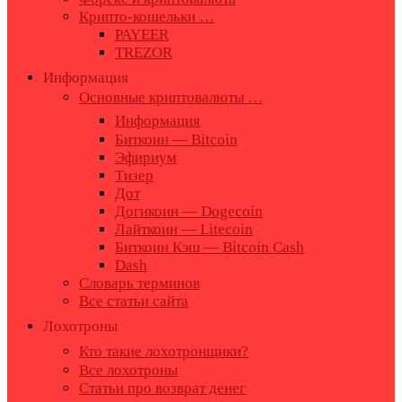
Крипто-кошельки …
PAYEER
TREZOR
Информация
Основные криптовалюты …
Информация
Биткоин — Bitcoin
Эфириум
Тизер
Дот
Догикоин — Dogecoin
Лайткоин — Litecoin
Биткоин Кэш — Bitcoin Cash
Dash
Словарь терминов
Все статьи сайта
Лохотроны
Кто такие лохотронщики?
Все лохотроны
Статьи про возврат денег