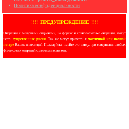
Политика конфиденциальности
!
!
!
!
ПРЕДУПРЕЖДЕНИЕ
!!
!
!
Операции с бинарными опционами, на форекс и криповалютные операции, могут
нести
существенные риски
. Так же могут привести к
частичной или полной
потере
Ваших инвестиций. Пожалуйста, имейте это ввиду, при совершении любых
финансовых операций с данными активами.