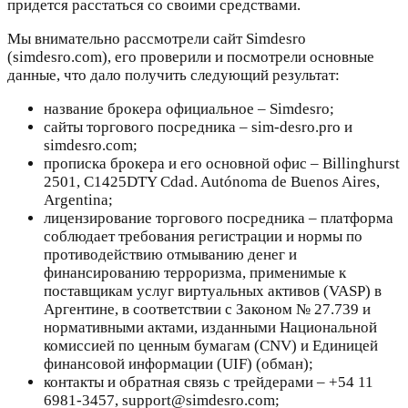
придется расстаться со своими средствами.
Мы внимательно рассмотрели сайт Simdesro
(simdesro.com), его проверили и посмотрели основные
данные, что дало получить следующий результат:
название брокера официальное – Simdesro;
сайты торгового посредника – sim-desro.pro и
simdesro.com;
прописка брокера и его основной офис – Billinghurst
2501, C1425DTY Cdad. Autónoma de Buenos Aires,
Argentina;
лицензирование торгового посредника – платформа
соблюдает требования регистрации и нормы по
противодействию отмыванию денег и
финансированию терроризма, применимые к
поставщикам услуг виртуальных активов (VASP) в
Аргентине, в соответствии с Законом № 27.739 и
нормативными актами, изданными Национальной
комиссией по ценным бумагам (CNV) и Единицей
финансовой информации (UIF) (обман);
контакты и обратная связь с трейдерами – +54 11
6981-3457, support@simdesro.com;