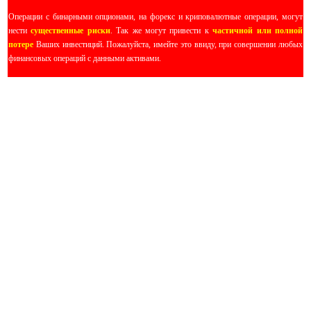
Операции с бинарными опционами, на форекс и криповалютные операции, могут
нести
существенные риски
. Так же могут привести к
частичной или полной
потере
Ваших инвестиций. Пожалуйста, имейте это ввиду, при совершении любых
финансовых операций с данными активами.