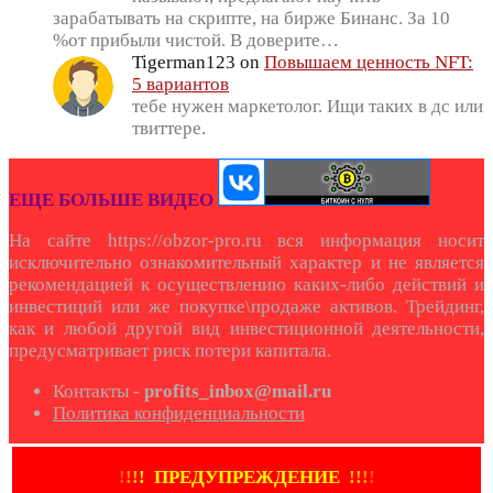
зарабатывать на скрипте, на бирже Бинанс. За 10
%от прибыли чистой. В доверите…
Tigerman123
on
Повышаем ценность NFT:
5 вариантов
тебе нужен маркетолог. Ищи таких в дс или
твиттере.
ЕЩЕ БОЛЬШЕ ВИДЕО
На сайте https://obzor-pro.ru вся информация носит
исключительно ознакомительный характер и не является
рекомендацией к осуществлению каких-либо действий и
инвестиций или же покупке\продаже активов. Трейдинг,
как и любой другой вид инвестиционной деятельности,
предусматривает риск потери капитала.
Контакты -
profits_inbox@mail.ru
Политика конфиденциальности
!
!
!
!
ПРЕДУПРЕЖДЕНИЕ
!!
!
!