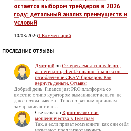
остается выбором трейдеров в 2026
году: детальный анализ преимуществ и
условий
10/03/2026
1 Комментарий
ПОСЛЕДНИЕ ОТЗЫВЫ
Дмитрий
on
Остерегаемся. rinovale.pro,
astovren.pro, client.komainu-finance.com —
разоблачение СКАМ брокеров. Как
вернуть деньги. Отзывы
Добрый день. Finance just PRO платформа со
вместно с типо куратором выманивают деньги, не
дают потом вывести. Типо по разным причинам
замараживают и п…
Светлана
on
Криптовалютное
мошенничество в Телеграм
Так, а если приват комъюнити, как они себя
называют, предлагают научить