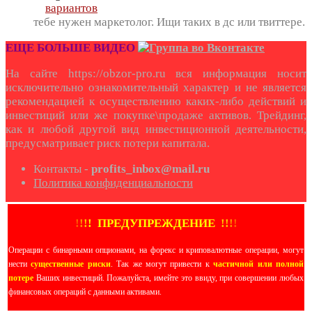
вариантов
тебе нужен маркетолог. Ищи таких в дс или твиттере.
ЕЩЕ БОЛЬШЕ ВИДЕО
На сайте https://obzor-pro.ru вся информация носит
исключительно ознакомительный характер и не является
рекомендацией к осуществлению каких-либо действий и
инвестиций или же покупке\продаже активов. Трейдинг,
как и любой другой вид инвестиционной деятельности,
предусматривает риск потери капитала.
Контакты -
profits_inbox@mail.ru
Политика конфиденциальности
!
!
!
!
ПРЕДУПРЕЖДЕНИЕ
!!
!
!
Операции с бинарными опционами, на форекс и криповалютные операции, могут
нести
существенные риски
. Так же могут привести к
частичной или полной
потере
Ваших инвестиций. Пожалуйста, имейте это ввиду, при совершении любых
финансовых операций с данными активами.