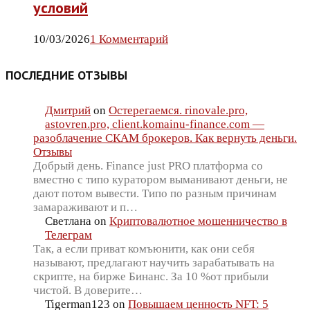
условий
10/03/2026
1 Комментарий
ПОСЛЕДНИЕ ОТЗЫВЫ
Дмитрий
on
Остерегаемся. rinovale.pro,
astovren.pro, client.komainu-finance.com —
разоблачение СКАМ брокеров. Как вернуть деньги.
Отзывы
Добрый день. Finance just PRO платформа со
вместно с типо куратором выманивают деньги, не
дают потом вывести. Типо по разным причинам
замараживают и п…
Светлана
on
Криптовалютное мошенничество в
Телеграм
Так, а если приват комъюнити, как они себя
называют, предлагают научить зарабатывать на
скрипте, на бирже Бинанс. За 10 %от прибыли
чистой. В доверите…
Tigerman123
on
Повышаем ценность NFT: 5