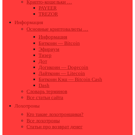
Крипто-кошельки …
PAYEER
TREZOR
Информация
Основные криптовалюты …
Информация
Биткоин — Bitcoin
Эфириум
Тизер
Дот
Догикоин — Dogecoin
Лайткоин — Litecoin
Биткоин Кэш — Bitcoin Cash
Dash
Словарь терминов
Все статьи сайта
Лохотроны
Кто такие лохотронщики?
Все лохотроны
Статьи про возврат денег