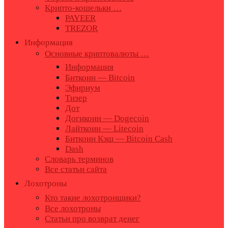
Крипто-кошельки …
PAYEER
TREZOR
Информация
Основные криптовалюты …
Информация
Биткоин — Bitcoin
Эфириум
Тизер
Дот
Догикоин — Dogecoin
Лайткоин — Litecoin
Биткоин Кэш — Bitcoin Cash
Dash
Словарь терминов
Все статьи сайта
Лохотроны
Кто такие лохотронщики?
Все лохотроны
Статьи про возврат денег