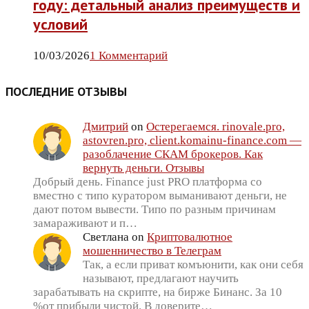
году: детальный анализ преимуществ и
условий
10/03/2026
1 Комментарий
ПОСЛЕДНИЕ ОТЗЫВЫ
Дмитрий
on
Остерегаемся. rinovale.pro,
astovren.pro, client.komainu-finance.com —
разоблачение СКАМ брокеров. Как
вернуть деньги. Отзывы
Добрый день. Finance just PRO платформа со
вместно с типо куратором выманивают деньги, не
дают потом вывести. Типо по разным причинам
замараживают и п…
Светлана
on
Криптовалютное
мошенничество в Телеграм
Так, а если приват комъюнити, как они себя
называют, предлагают научить
зарабатывать на скрипте, на бирже Бинанс. За 10
%от прибыли чистой. В доверите…