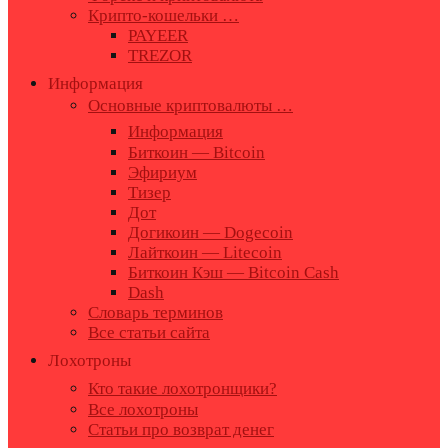
Крипто-кошельки …
PAYEER
TREZOR
Информация
Основные криптовалюты …
Информация
Биткоин — Bitcoin
Эфириум
Тизер
Дот
Догикоин — Dogecoin
Лайткоин — Litecoin
Биткоин Кэш — Bitcoin Cash
Dash
Словарь терминов
Все статьи сайта
Лохотроны
Кто такие лохотронщики?
Все лохотроны
Статьи про возврат денег