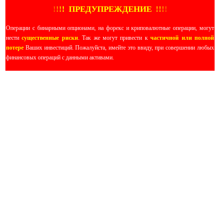
!
!
!
!
ПРЕДУПРЕЖДЕНИЕ
!!
!
!
Операции с бинарными опционами, на форекс и криповалютные операции, могут
нести
существенные риски
. Так же могут привести к
частичной или полной
потере
Ваших инвестиций. Пожалуйста, имейте это ввиду, при совершении любых
финансовых операций с данными активами.