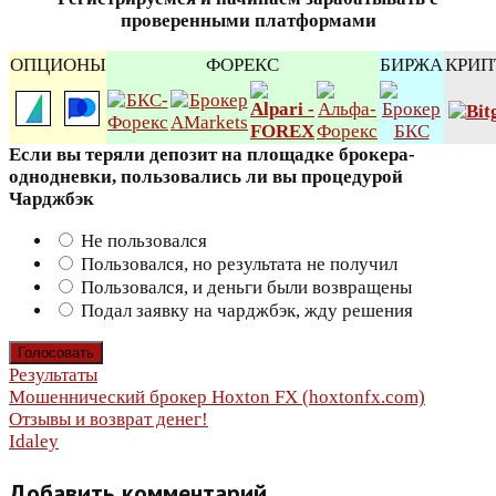
проверенными платформами
ОПЦИОНЫ
ФОРЕКС
БИРЖА
КРИП
Если вы теряли депозит на площадке брокера-
однодневки, пользовались ли вы процедурой
Чарджбэк
Не пользовался
Пользовался, но результата не получил
Пользовался, и деньги были возвращены
Подал заявку на чарджбэк, жду решения
Результаты
Навигация
Мошеннический брокер Hoxton FX (hoxtonfx.com)
Отзывы и возврат денег!
по
Idaley
записям
Добавить комментарий