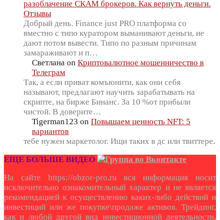
разоблачение СКАМ брокеров. Как вернуть деньги.
Отзывы
Добрый день. Finance just PRO платформа со
вместно с типо куратором выманивают деньги, не
дают потом вывести. Типо по разным причинам
замараживают и п…
Светлана
on
Криптовалютное мошенничество в
Телеграм
Так, а если приват комъюнити, как они себя
называют, предлагают научить зарабатывать на
скрипте, на бирже Бинанс. За 10 %от прибыли
чистой. В доверите…
Tigerman123
on
Повышаем ценность NFT: 5
вариантов
тебе нужен маркетолог. Ищи таких в дс или твиттере.
ЕЩЕ БОЛЬШЕ ВИДЕО
На сайте https://obzor-pro.ru вся информация носит
исключительно ознакомительный характер и не является
рекомендацией к осуществлению каких-либо действий и
инвестиций или же покупке\продаже активов. Трейдинг,
как и любой другой вид инвестиционной деятельности,