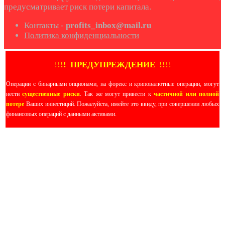
предусматривает риск потери капитала.
Контакты -
profits_inbox@mail.ru
Политика конфиденциальности
!
!
!
!
ПРЕДУПРЕЖДЕНИЕ
!!
!
!
Операции с бинарными опционами, на форекс и криповалютные операции, могут
нести
существенные риски
. Так же могут привести к
частичной или полной
потере
Ваших инвестиций. Пожалуйста, имейте это ввиду, при совершении любых
финансовых операций с данными активами.