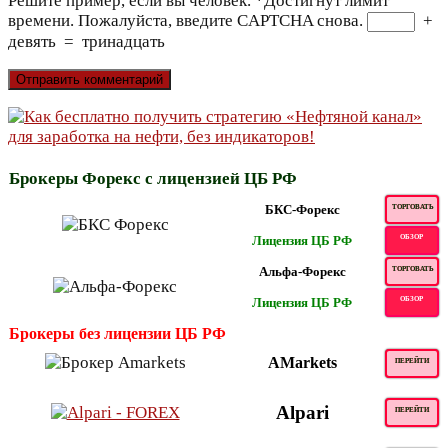
Решите пример, если вы человек.
*
Достигнут лимит
времени. Пожалуйста, введите CAPTCHA снова.
+
девять
=
тринадцать
Брокеры Форекс с лицензией ЦБ РФ
БКС-Форекс
ТОРГОВАТЬ
Лицензия ЦБ РФ
ОБЗОР
Альфа-Форекс
ТОРГОВАТЬ
Лицензия ЦБ РФ
ОБЗОР
Брокеры без лицензии ЦБ РФ
AMarkets
ПЕРЕЙТИ
Alpari
ПЕРЕЙТИ