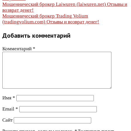
Навигация
Мошеннический брокер Laiwuren (laiwuren.net) Отзывы и
возврат денег!
по
Мошеннический брокер Trading Volium
(tradingvolium.com) Отзывы и возврат денег!
записям
Добавить комментарий
Комментарий
*
Имя
*
Email
*
Сайт