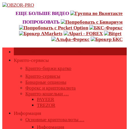
Skip
to
ЕЩЕ БОЛЬШЕ ВИДЕО
content
ПОПРОБОВАТЬ
Как оставить или удалить отзывы?
Крипто-сервисы
Крипто-биржи кратко
Крипто-сервисы
Бинарные опционы
Форекс и криптовалюта
Крипто-кошельки …
PAYEER
TREZOR
Информация
Основные криптовалюты …
Информация