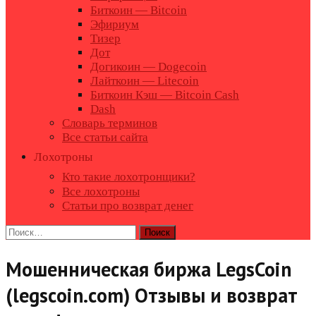
Биткоин — Bitcoin
Эфириум
Тизер
Дот
Догикоин — Dogecoin
Лайткоин — Litecoin
Биткоин Кэш — Bitcoin Cash
Dash
Словарь терминов
Все статьи сайта
Лохотроны
Кто такие лохотронщики?
Все лохотроны
Статьи про возврат денег
Найти:
Мошенническая биржа LegsCoin
(legscoin.com) Отзывы и возврат