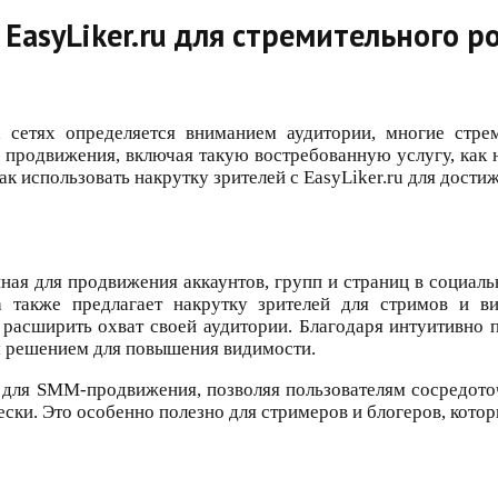
EasyLiker.ru для стремительного ро
 сетях определяется вниманием аудитории, многие стр
продвижения, включая такую востребованную услугу, как н
ак использовать накрутку зрителей с EasyLiker.ru для дости
ная для продвижения аккаунтов, групп и страниц в социаль
 а также предлагает накрутку зрителей для стримов и в
я расширить охват своей аудитории. Благодаря интуитивно
ым решением для повышения видимости.
ля SMM-продвижения, позволяя пользователям сосредоточит
ески. Это особенно полезно для стримеров и блогеров, кот