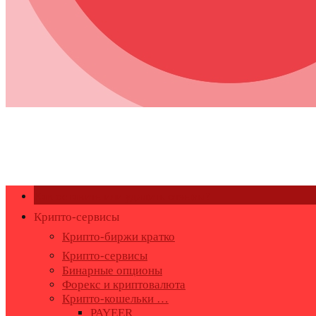
Как оставить или удалить отзывы?
Крипто-сервисы
Крипто-биржи кратко
Крипто-сервисы
Бинарные опционы
Форекс и криптовалюта
Крипто-кошельки …
PAYEER